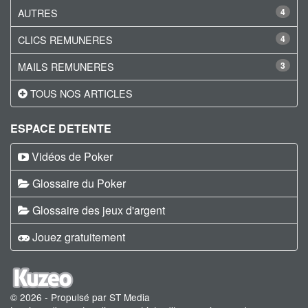
AUTRES
4
CLICS REMUNERES
4
MAILS REMUNERES
3
TOUS NOS ARTICLES
ESPACE DETENTE
Vidéos de Poker
Glossaire du Poker
Glossaire des jeux d'argent
Jouez gratuitement
© 2026 - Propulsé par ST Media