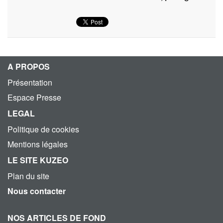
A PROPOS
Présentation
Espace Presse
LEGAL
Politique de cookies
Mentions légales
LE SITE KUZEO
Plan du site
Nous contacter
NOS ARTICLES DE FOND