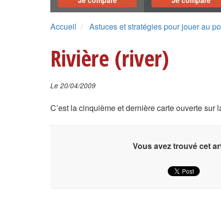
Je compare
Je compare
Accueil
Astuces et stratégies pour jouer au po
Rivière (river)
Le 20/04/2009
C’est la cinquième et dernière carte ouverte sur l
Vous avez trouvé cet art