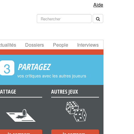
Aide
tualités
Dossiers
People
Interviews
3
PARTAGEZ
vos critiques avec les autres joueurs
ATTAGE
AUTRES JEUX
e
f