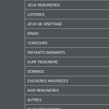
JEUX REMUNERES
LOTERIES
JEUX DE GRATTAGE
BINGO
CONCOURS
INSTANTS GAGNANTS
SURF REMUNERE
DOMINOS
ENCHERES INVERSEES
AVIS REMUNERES
AUTRES