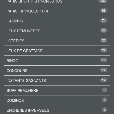
PARIS SPORTIFS PRONOSTICS
120
PARIS HIPPIQUES TURF
96
CASINOS
74
JEUX REMUNERES
31
LOTERIES
25
JEUX DE GRATTAGE
22
BINGO
15
CONCOURS
12
INSTANTS GAGNANTS
12
SURF REMUNERE
9
DOMINOS
8
ENCHERES INVERSEES
6