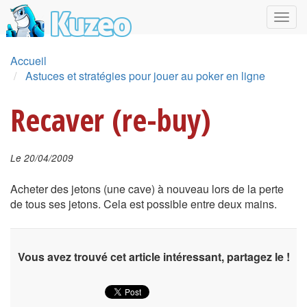
Accueil
Astuces et stratégies pour jouer au poker en ligne
Recaver (re-buy)
Le 20/04/2009
Acheter des jetons (une cave) à nouveau lors de la perte
de tous ses jetons. Cela est possible entre deux mains.
Vous avez trouvé cet article intéressant, partagez le !