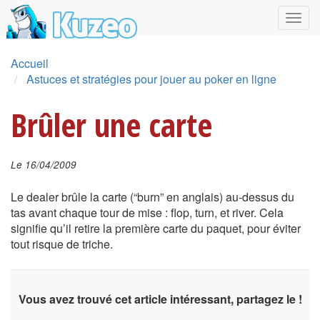
Accueil
Astuces et stratégies pour jouer au poker en ligne
Brûler une carte
Le 16/04/2009
Le dealer brûle la carte (“burn” en anglais) au-dessus du
tas avant chaque tour de mise : flop, turn, et river. Cela
signifie qu’il retire la première carte du paquet, pour éviter
tout risque de triche.
Vous avez trouvé cet article intéressant, partagez le !