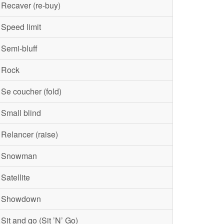
Recaver (re-buy)
Speed limit
Semi-bluff
Rock
Se coucher (fold)
Small blind
Relancer (raise)
Snowman
Satellite
Showdown
Sit and go (Sit ’N’ Go)