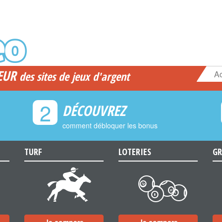
EUR
Ac
des sites de jeux d'argent
2
DÉCOUVREZ
comment débloquer les bonus
TURF
LOTERIES
GR
d
c