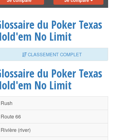
Je compare
Je compare
Glossaire du Poker Texas
Hold'em No Limit
CLASSEMENT COMPLET
Glossaire du Poker Texas
Hold'em No Limit
Rush
Route 66
Rivière (river)