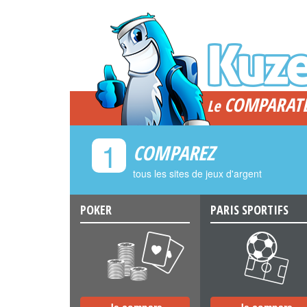
COMPARAT
Le
1
COMPAREZ
tous les sites de jeux d'argent
POKER
PARIS SPORTIFS
a
b