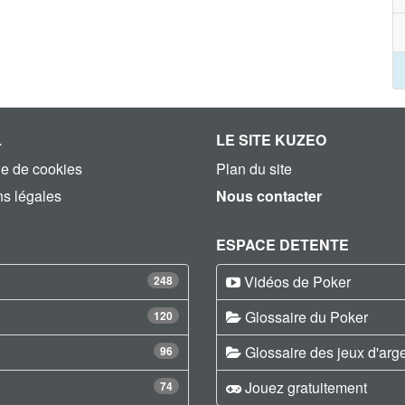
L
LE SITE KUZEO
ue de cookies
Plan du site
s légales
Nous contacter
ESPACE DETENTE
Vidéos de Poker
248
Glossaire du Poker
120
Glossaire des jeux d'arg
96
Jouez gratuitement
74