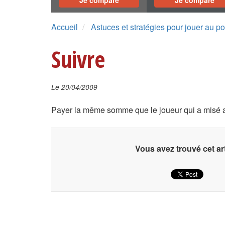
Je compare
Je compare
Accueil
Astuces et stratégies pour jouer au po
Suivre
Le 20/04/2009
Payer la même somme que le joueur qui a misé a
Vous avez trouvé cet art