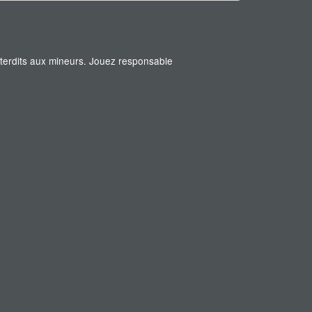
interdits aux mineurs. Jouez responsable