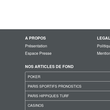
A PROPOS
LEGA
Présentation
Politiq
Espace Presse
Mention
NOS ARTICLES DE FOND
POKER
PARIS SPORTIFS PRONOSTICS
PARIS HIPPIQUES TURF
CASINOS