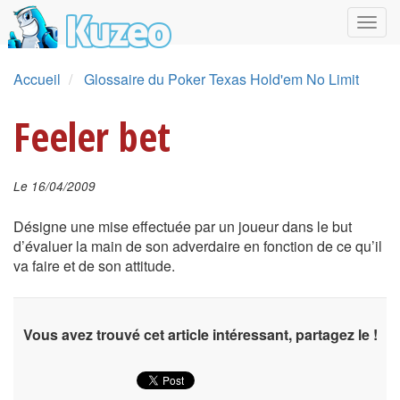
Accueil
Glossaire du Poker Texas Hold'em No Limit
Feeler bet
Le 16/04/2009
Désigne une mise effectuée par un joueur dans le but
d’évaluer la main de son adverdaire en fonction de ce qu’il
va faire et de son attitude.
Vous avez trouvé cet article intéressant, partagez le !