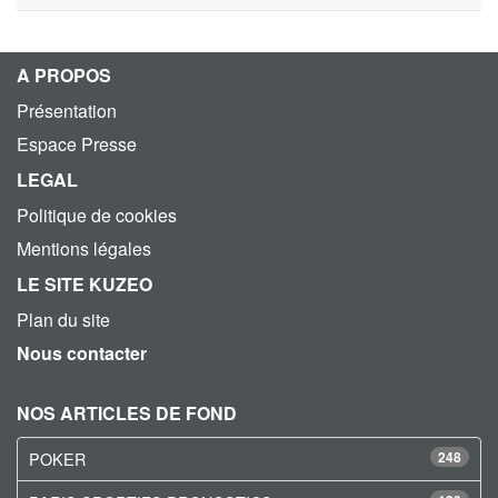
A PROPOS
Présentation
Espace Presse
LEGAL
Politique de cookies
Mentions légales
LE SITE KUZEO
Plan du site
Nous contacter
NOS ARTICLES DE FOND
POKER
248