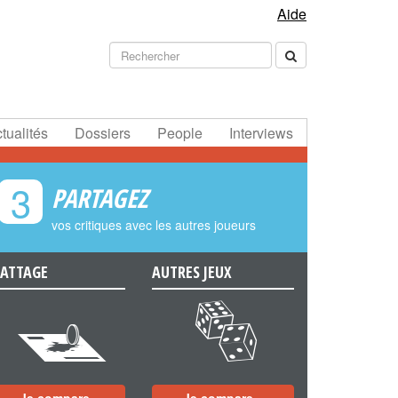
Aide
tualités
Dossiers
People
Interviews
3
PARTAGEZ
vos critiques avec les autres joueurs
ATTAGE
AUTRES JEUX
e
f