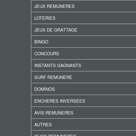
JEUX REMUNERES
LOTERIES
JEUX DE GRATTAGE
BINGO
CONCOURS
INSTANTS GAGNANTS
SURF REMUNERE
DOMINOS
ENCHERES INVERSEES
AVIS REMUNERES
AUTRES