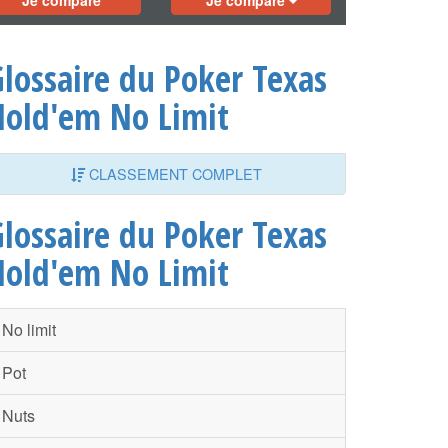
Je compare
Je compare
Glossaire du Poker Texas
Hold'em No Limit
CLASSEMENT COMPLET
Glossaire du Poker Texas
Hold'em No Limit
No limit
Pot
Nuts