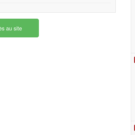
s au site