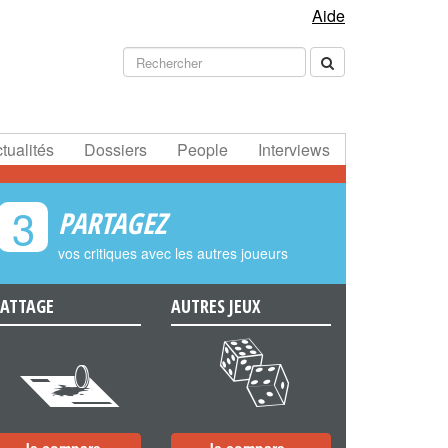
Aide
tualités
Dossiers
People
Interviews
3
PARTAGEZ
vos critiques avec les autres joueurs
ATTAGE
AUTRES JEUX
e
f