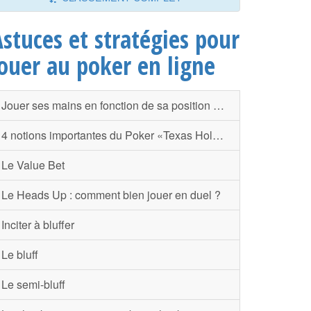
stuces et stratégies pour
jouer au poker en ligne
Jouer ses mains en fonction de sa position au Poker Texas Hold’em
4 notions importantes du Poker «Texas Hold'em No Limit»
Le Value Bet
Le Heads Up : comment bien jouer en duel ?
Inciter à bluffer
Le bluff
Le semi-bluff