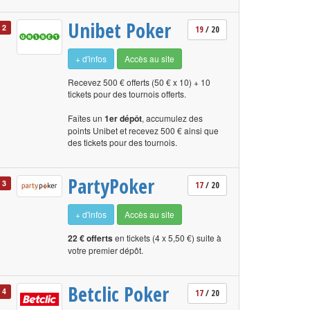
Unibet Poker
2
19
/ 20
+ d'infos
Accès au site
Recevez 500 € offerts (50 € x 10) + 10
tickets pour des tournois offerts.
Faîtes un
1er dépôt
, accumulez des
points Unibet et recevez 500 € ainsi que
des tickets pour des tournois.
PartyPoker
3
17
/ 20
+ d'infos
Accès au site
22 € offerts
en tickets (4 x 5,50 €) suite à
votre premier dépôt.
Betclic Poker
4
17
/ 20