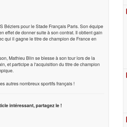
AS Béziers pour le Stade Français Paris. Son équipe
n effet de donner suite à son contrat. Il obtient gain
ec qui il gagne le titre de champion de France en
son, Mathieu Blin se blesse à son tour lors de la
ain, et participe a l'acquisition du titre de champion
mpique.
es autres nombreux sportifs français !
icle intéressant, partagez le !