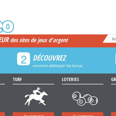
EUR
Ac
des sites de jeux d'argent
2
DÉCOUVREZ
comment débloquer les bonus
TURF
LOTERIES
GR
d
c