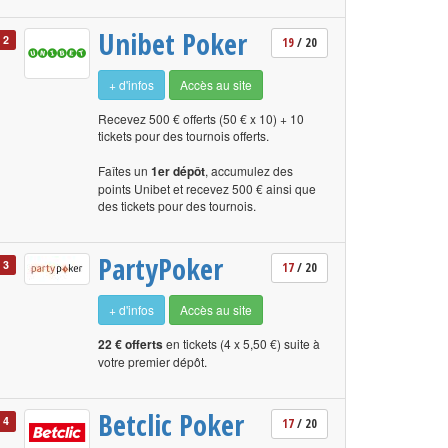
Unibet Poker
2
19
/ 20
+ d'infos
Accès au site
Recevez 500 € offerts (50 € x 10) + 10
tickets pour des tournois offerts.
Faîtes un
1er dépôt
, accumulez des
points Unibet et recevez 500 € ainsi que
des tickets pour des tournois.
PartyPoker
3
17
/ 20
+ d'infos
Accès au site
22 € offerts
en tickets (4 x 5,50 €) suite à
votre premier dépôt.
Betclic Poker
4
17
/ 20