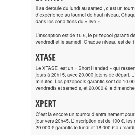
Il se déroule du lundi au samedi, c’est un tourn
d’expérience au tournoi de haut niveau. Chaqu
dans les conditions du « live ».
L’inscription est de 10 €, le prizepool garanti d
vendredi et le samedi. Chaque niveau est de 1
XTASE
Le XTASE est un « Short Handed » qui ressemble
jours à 20h15, avec 20.000 jetons de départ. L’
minutes. Les prizepools garantis sont de 10.000
vendredis et samedis, et 20.000 € le dimanche
XPERT
C’est là encore un tournoi d’entrainement pour
jour vers 20h45. L’inscription est de 100 €, le
20.000 € garantis le lundi et 18.000 € du mard