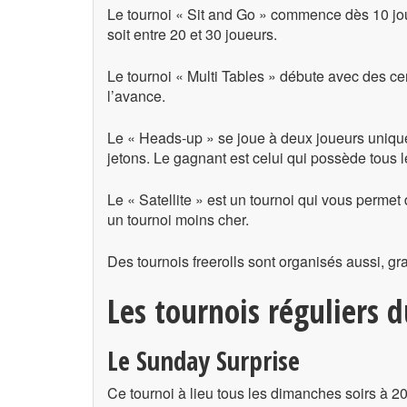
Le tournoi « Sit and Go » commence dès 10 joue
soit entre 20 et 30 joueurs.
Le tournoi « Multi Tables » débute avec des cent
l’avance.
Le « Heads-up » se joue à deux joueurs uni
jetons. Le gagnant est celui qui possède tous 
Le « Satellite » est un tournoi qui vous permet
un tournoi moins cher.
Des tournois freerolls sont organisés aussi, gr
Les tournois réguliers d
Le Sunday Surprise
Ce tournoi à lieu tous les dimanches soirs à 20h