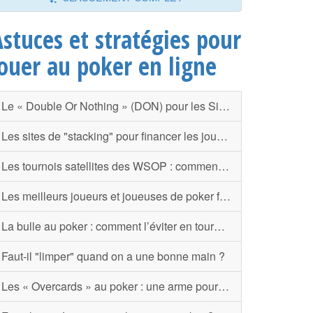
stuces et stratégies pour
jouer au poker en ligne
Le « Double Or Nothing » (DON) pour les Sit and Go
Les sites de "stacking" pour financer les joueurs prometteurs
Les tournois satellites des WSOP : comment réussir ?
Les meilleurs joueurs et joueuses de poker français
La bulle au poker : comment l’éviter en tournoi et en Sit&Go
Faut-il "limper" quand on a une bonne main ?
Les « Overcards » au poker : une arme pour bluffer, mais attention