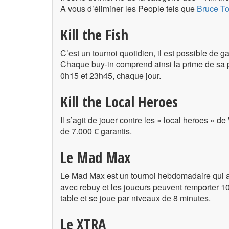
A vous d’éliminer les People tels que
Bruce To
Kill the Fish
C’est un tournoi quotidien, il est possible de g
Chaque buy-in comprend ainsi la prime de sa pro
0h15 et 23h45, chaque jour.
Kill the Local Heroes
Il s’agit de jouer contre les « local heroes » d
de 7.000 € garantis.
Le Mad Max
Le Mad Max est un tournoi hebdomadaire qui a 
avec rebuy et les joueurs peuvent remporter 10
table et se joue par niveaux de 8 minutes.
Le XTRA