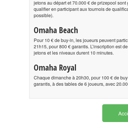
jetons au départ et 70.000 € de prizepool sont
qualifier en participant aux tournois de qualific
possible).
Omaha Beach
Pour 10 € de buy-in, les joueurs peuvent parti
21h15, pour 800 € garantis. L’inscription est de 
jetons et les niveaux durent 10 minutes.
Omaha Royal
Chaque dimanche à 20h30, pour 100 € de buy-i
garantis, à des tables de 6 joueurs, avec 20.0
Accè