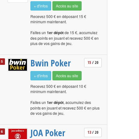
+ d'infos
Accès au site
Recevez 500 € en déposant 15 €
minimum maintenant.
Faîtes un
1er dépôt
de 15 €, accumulez
des points en jouant et recevez 500 € en
plus de vos gains de jeu.
Bwin Poker
5
15
/ 20
+ d'infos
Accès au site
Recevez 500 € en déposant 10 €
minimum maintenant.
Faîtes un
1er dépôt
, accumulez des
points en jouant et recevez 500 € en plus
de vos gains de jeu.
JOA Poker
6
13
/ 20