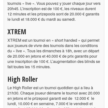
tournois « live ». Vous pouvez y jouer chaque jour vers
20h45. L’inscription est de 100 €, les niveaux durent
12 minutes et les prizepools sont de 20.000 € garantis
le lundi et 18.000 € du mardi au samedi.
XTREM
XTREM est un tournoi en « short handed » qui permet
aux joueurs de vivre des tournois dans les conditions
du « live ». Tous les dimanches à 18h, avec un départ
de 20.000 en jetons et 40.000 € de prix garantis pour
une inscription de 100 €. L’augmentation des blinds se
fait toutes les 15 minutes.
High Roller
Le High Roller est un tournoi quotidien qui a lieu à
21h30. Chaque joueur démarre le tournoi avec 20.000
en jetons et le prizepool garanti est de 12.000 € le
lundi, 10.000 € en semaine, 7.000 € le vendredi et