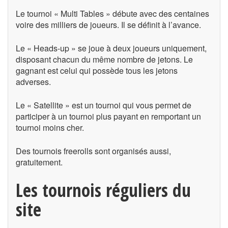
Le tournoi « Multi Tables » débute avec des centaines
voire des milliers de joueurs. Il se définit à l’avance.
Le « Heads-up » se joue à deux joueurs uniquement,
disposant chacun du même nombre de jetons. Le
gagnant est celui qui possède tous les jetons
adverses.
Le « Satellite » est un tournoi qui vous permet de
participer à un tournoi plus payant en remportant un
tournoi moins cher.
Des tournois freerolls sont organisés aussi,
gratuitement.
Les tournois réguliers du
site