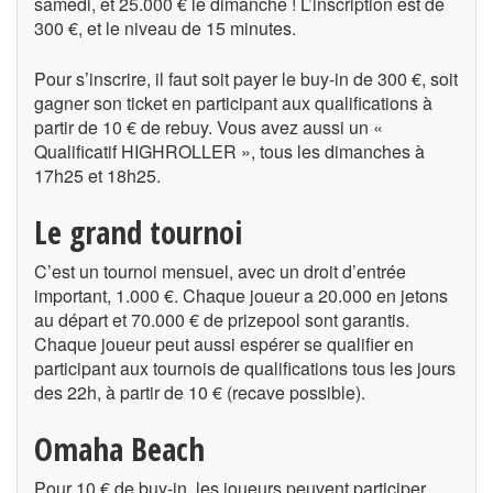
samedi, et 25.000 € le dimanche ! L’inscription est de
300 €, et le niveau de 15 minutes.
Pour s’inscrire, il faut soit payer le buy-in de 300 €, soit
gagner son ticket en participant aux qualifications à
partir de 10 € de rebuy. Vous avez aussi un «
Qualificatif HIGHROLLER », tous les dimanches à
17h25 et 18h25.
Le grand tournoi
C’est un tournoi mensuel, avec un droit d’entrée
important, 1.000 €. Chaque joueur a 20.000 en jetons
au départ et 70.000 € de prizepool sont garantis.
Chaque joueur peut aussi espérer se qualifier en
participant aux tournois de qualifications tous les jours
des 22h, à partir de 10 € (recave possible).
Omaha Beach
Pour 10 € de buy-in, les joueurs peuvent participer