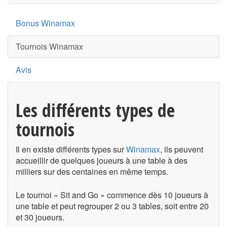
Bonus Winamax
Tournois Winamax
Avis
Les différents types de
tournois
Il en existe différents types sur
Winamax
, ils peuvent
accueillir de quelques joueurs à une table à des
milliers sur des centaines en même temps.
Le tournoi « Sit and Go » commence dès 10 joueurs à
une table et peut regrouper 2 ou 3 tables, soit entre 20
et 30 joueurs.