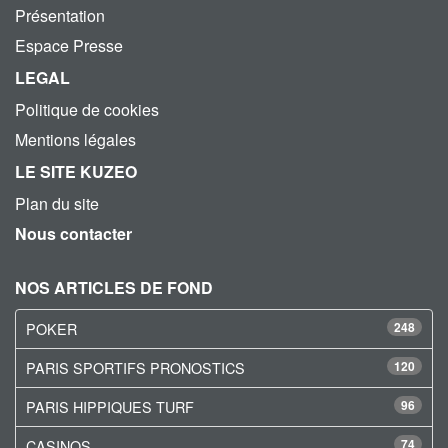
Présentation
Espace Presse
LEGAL
Politique de cookies
Mentions légales
LE SITE KUZEO
Plan du site
Nous contacter
NOS ARTICLES DE FOND
POKER
248
PARIS SPORTIFS PRONOSTICS
120
PARIS HIPPIQUES TURF
96
CASINOS
74