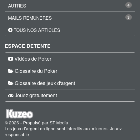
AUTRES
4
MAILS REMUNERES
3
TOUS NOS ARTICLES
ESPACE DETENTE
Vidéos de Poker
Glossaire du Poker
Glossaire des jeux d'argent
Jouez gratuitement
© 2026 - Propulsé par ST Media
Les jeux d'argent en ligne sont interdits aux mineurs. Jouez
responsable