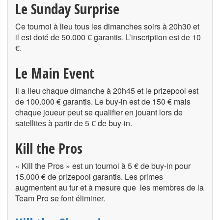
Le Sunday Surprise
Ce tournoi à lieu tous les dimanches soirs à 20h30 et
il est doté de 50.000 € garantis. L’inscription est de 10
€.
Le Main Event
Il a lieu chaque dimanche à 20h45 et le prizepool est
de 100.000 € garantis. Le buy-in est de 150 € mais
chaque joueur peut se qualifier en jouant lors de
satellites à partir de 5 € de buy-in.
Kill the Pros
« Kill the Pros » est un tournoi à 5 € de buy-in pour
15.000 € de prizepool garantis. Les primes
augmentent au fur et à mesure que les membres de la
Team Pro se font éliminer.