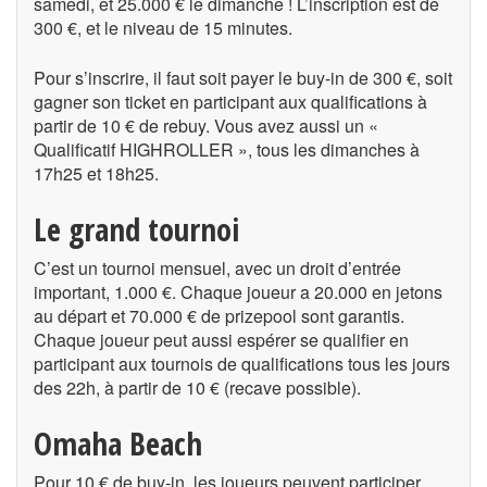
samedi, et 25.000 € le dimanche ! L’inscription est de
300 €, et le niveau de 15 minutes.
Pour s’inscrire, il faut soit payer le buy-in de 300 €, soit
gagner son ticket en participant aux qualifications à
partir de 10 € de rebuy. Vous avez aussi un «
Qualificatif HIGHROLLER », tous les dimanches à
17h25 et 18h25.
Le grand tournoi
C’est un tournoi mensuel, avec un droit d’entrée
important, 1.000 €. Chaque joueur a 20.000 en jetons
au départ et 70.000 € de prizepool sont garantis.
Chaque joueur peut aussi espérer se qualifier en
participant aux tournois de qualifications tous les jours
des 22h, à partir de 10 € (recave possible).
Omaha Beach
Pour 10 € de buy-in, les joueurs peuvent participer