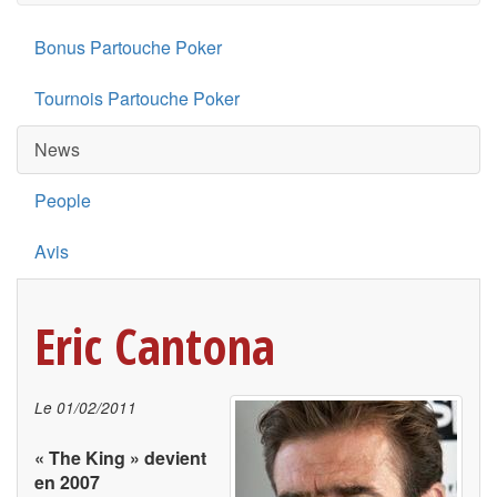
Bonus Partouche Poker
Tournois Partouche Poker
News
People
Avis
Eric Cantona
Le
01/02/2011
« The King » devient
en 2007