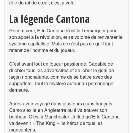
rôle du roi de cœur, c'est à voir.
La légende Cantona
Récemment, Eric Cantona s'est fait remarquer pour
son appel à la révolution, et sa volonté de renverser le
système capitaliste. Mais ce n'est pas ce qu'il faut
retenir de l'homme et du joueur.
C’est avant tout un joueur passionné. Capable de
dribbler tous les adversaires et de lober le goal de
façon nonchalante, comme de se battre avec des
supporters. Tout le mystère autour du personnage
demeure.
Après avoir voyagé dans plusieurs clubs français,
Canto s'exile en Angleterre où il va trouver son
bonheur. C'est à Manchester United qu’Eric Cantona
va devenir « The King », le héros de tous les
mancuniens.