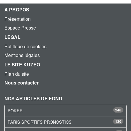
A PROPOS
Présentation
Espace Presse
LEGAL
Politique de cookies
Mentions légales
LE SITE KUZEO
Plan du site
Nous contacter
NOS ARTICLES DE FOND
POKER
248
PARIS SPORTIFS PRONOSTICS
120