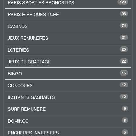
PARIS SPORTIFS PRONOSTICS
120
PARIS HIPPIQUES TURF
96
CASINOS
74
JEUX REMUNERES
31
LOTERIES
25
JEUX DE GRATTAGE
22
BINGO
15
CONCOURS
12
INSTANTS GAGNANTS
12
SURF REMUNERE
9
DOMINOS
8
ENCHERES INVERSEES
6