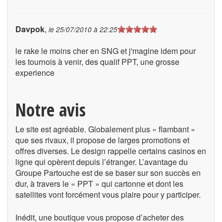
Davpok
,
le
25/07/2010 à 22:25
le rake le moins cher en SNG et j'magine idem pour
les tournois à venir, des qualif PPT, une grosse
experience
Notre avis
Le site est agréable. Globalement plus « flambant »
que ses rivaux, il propose de larges promotions et
offres diverses. Le design rappelle certains casinos en
ligne qui opèrent depuis l’étranger. L’avantage du
Groupe Partouche est de se baser sur son succès en
dur, à travers le « PPT » qui cartonne et dont les
satellites vont forcément vous plaire pour y participer.
Inédit, une boutique vous propose d’acheter des