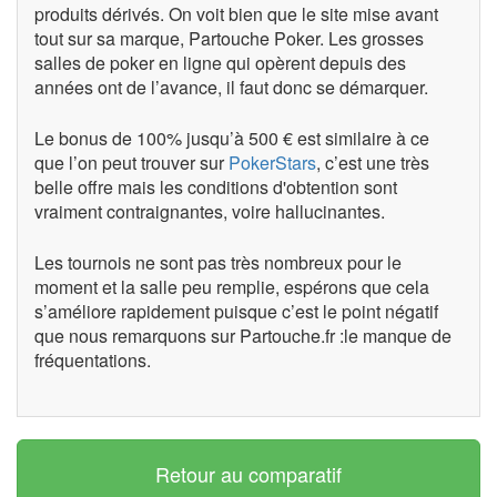
produits dérivés. On voit bien que le site mise avant
tout sur sa marque, Partouche Poker. Les grosses
salles de poker en ligne qui opèrent depuis des
années ont de l’avance, il faut donc se démarquer.
Le bonus de 100% jusqu’à 500 € est similaire à ce
que l’on peut trouver sur
PokerStars
, c’est une très
belle offre mais les conditions d'obtention sont
vraiment contraignantes, voire hallucinantes.
Les tournois ne sont pas très nombreux pour le
moment et la salle peu remplie, espérons que cela
s’améliore rapidement puisque c’est le point négatif
que nous remarquons sur Partouche.fr :le manque de
fréquentations.
Retour au comparatif