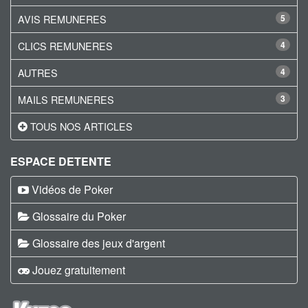
AVIS REMUNERES
5
CLICS REMUNERES
4
AUTRES
4
MAILS REMUNERES
3
TOUS NOS ARTICLES
ESPACE DETENTE
Vidéos de Poker
Glossaire du Poker
Glossaire des jeux d'argent
Jouez gratuitement