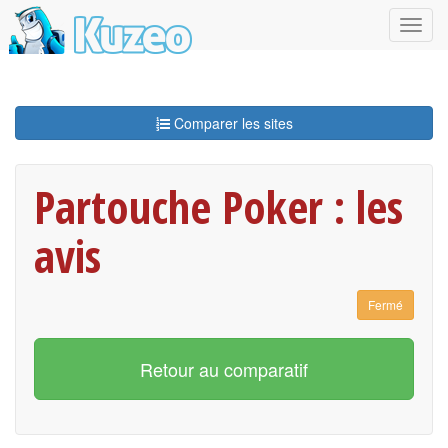
Comparer les sites
Partouche Poker : les
avis
Fermé
Retour au comparatif