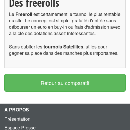
Des freerolls
Le
Freeroll
est certainement le tournoi le plus rentable
du site. Le concept est simple: gratuité d'entrée sans
débourser un euro en buy-in ou frais d'admission avec
à la clé des dotations assez intéressantes.
Sans oublier les
tournois Satellites
, utiles pour
gagner sa place dans des manches plus importantes.
Retour au comparatif
A PROPOS
Présentation
Espace Presse