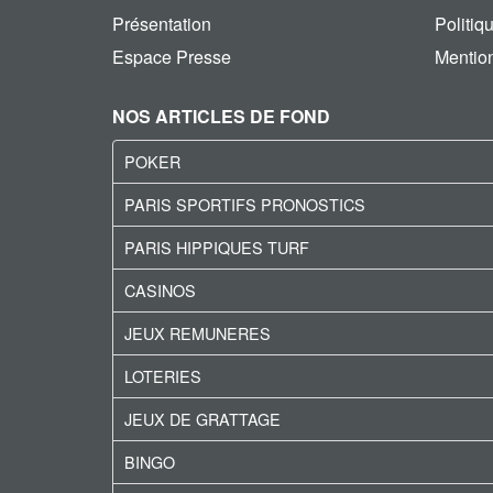
Présentation
Politiq
Espace Presse
Mention
NOS ARTICLES DE FOND
POKER
PARIS SPORTIFS PRONOSTICS
PARIS HIPPIQUES TURF
CASINOS
JEUX REMUNERES
LOTERIES
JEUX DE GRATTAGE
BINGO