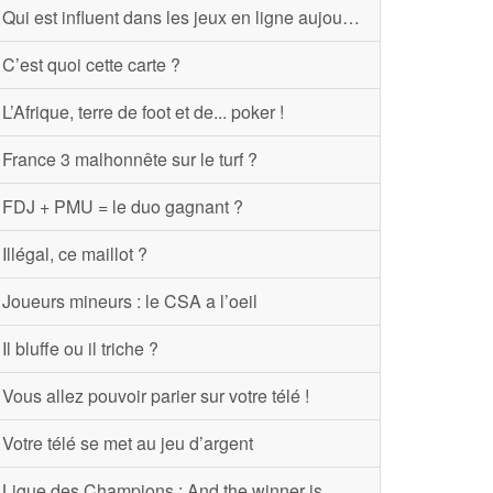
Qui est influent dans les jeux en ligne aujourd'hui ?
C’est quoi cette carte ?
L’Afrique, terre de foot et de... poker !
France 3 malhonnête sur le turf ?
FDJ + PMU = le duo gagnant ?
Illégal, ce maillot ?
Joueurs mineurs : le CSA a l’oeil
Il bluffe ou il triche ?
Vous allez pouvoir parier sur votre télé !
Votre télé se met au jeu d’argent
Ligue des Champions : And the winner is...