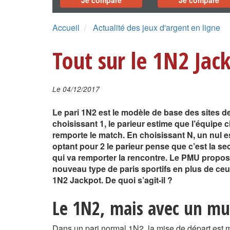
Je compare
Je compare
Accueil
Actualité des jeux d'argent en ligne
Tout sur le 1N2 Ja
Le 04/12/2017
Le pari 1N2 est le modèle de base des sites de
choisissant 1, le parieur estime que l’équipe c
remporte le match. En choisissant N, un nul e
optant pour 2 le parieur pense que c’est la s
qui va remporter la rencontre. Le PMU propo
nouveau type de paris sportifs en plus de ceu
1N2 Jackpot. De quoi s’agit-il ?
Le 1N2, mais avec un mu
Dans un pari normal 1N2, la mise de départ est mu