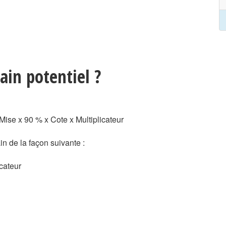
ain potentiel ?
e Mise x 90 % x Cote x Multiplicateur
ain de la façon suivante :
icateur