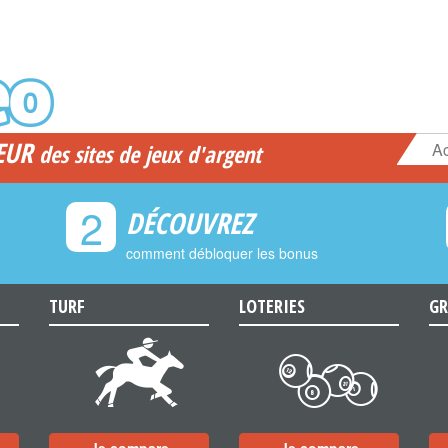
EUR
Ac
des sites de jeux d'argent
2
DÉCOUVREZ
comment débloquer les bonus
TURF
LOTERIES
GR
d
c