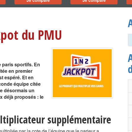
Je compare
Je compare
A
ckpot du PMU
A
 paris sportifs. En
itée en premier
st espéré. Et en
econde équipe citée
se désormais un
x déjà proposés : le
ltiplicateur supplémentaire
ltipliée par la cote de l’équipe que le parieur a