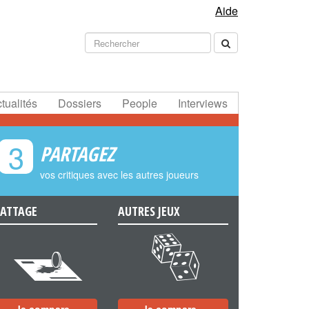
Aide
tualités
Dossiers
People
Interviews
3
PARTAGEZ
vos critiques avec les autres joueurs
ATTAGE
AUTRES JEUX
e
f