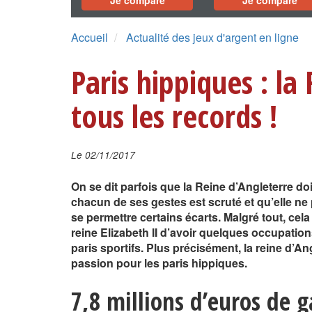
Je compare
Je compare
Accueil
Actualité des jeux d'argent en ligne
Paris hippiques : la
tous les records !
Le 02/11/2017
On se dit parfois que la Reine d’Angleterre d
chacun de ses gestes est scruté et qu’elle ne
se permettre certains écarts. Malgré tout, cel
reine Elizabeth II d’avoir quelques occupatio
paris sportifs. Plus précisément, la reine d’An
passion pour les paris hippiques.
7,8 millions d’euros de g