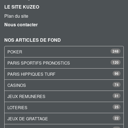
LE SITE KUZEO
Plan du site
Nous contacter
NOS ARTICLES DE FOND
POKER
248
PARIS SPORTIFS PRONOSTICS
120
PARIS HIPPIQUES TURF
96
CASINOS
74
JEUX REMUNERES
31
LOTERIES
25
JEUX DE GRATTAGE
22