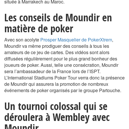
située à Marrakech au Maroc.
Les conseils de Moundir en
matière de poker
Avec son acolyte
Prosper Masquelier de PokerXtrem
,
Moundir va même prodiguer des conseils à tous les
amateurs de ce jeu de cartes. Des vidéos sont alors
diffusées régulièrement pour le plus grand bonheur des
joueurs de poker. Aussi, telle une consécration, Moundir
sera l’ambassadeur de la France lors de l’ISPT.
L’International Stadiums Poker Tour verra donc la présence
de Moundir qui assurera la promotion de nombreux
événements de poker organisés par le groupe Partouche.
Un tournoi colossal qui se
déroulera à Wembley avec
Moundir