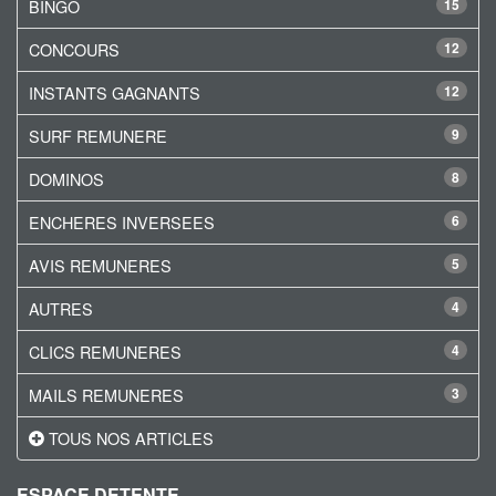
BINGO
15
CONCOURS
12
INSTANTS GAGNANTS
12
SURF REMUNERE
9
DOMINOS
8
ENCHERES INVERSEES
6
AVIS REMUNERES
5
AUTRES
4
CLICS REMUNERES
4
MAILS REMUNERES
3
TOUS NOS ARTICLES
ESPACE DETENTE