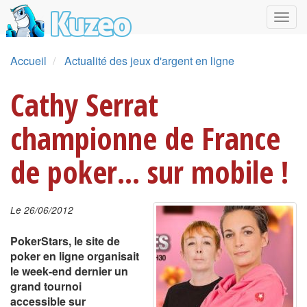
Accueil
Actualité des jeux d'argent en ligne
Cathy Serrat
championne de France
de poker... sur mobile !
Le 26/06/2012
PokerStars, le site de
poker en ligne organisait
le week-end dernier un
grand tournoi
accessible sur