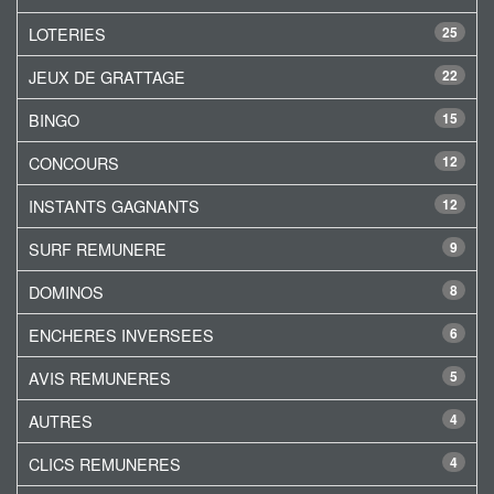
LOTERIES
25
JEUX DE GRATTAGE
22
BINGO
15
CONCOURS
12
INSTANTS GAGNANTS
12
SURF REMUNERE
9
DOMINOS
8
ENCHERES INVERSEES
6
AVIS REMUNERES
5
AUTRES
4
CLICS REMUNERES
4