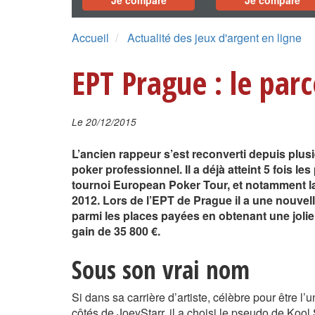
Je compare
Je compare
Accueil
Actualité des jeux d'argent en ligne
EPT Prague : le par
Le 20/12/2015
L’ancien rappeur s’est reconverti depuis plus
poker professionnel. Il a déjà atteint 5 fois l
tournoi European Poker Tour, et notamment la
2012. Lors de l’EPT de Prague il a une nouvell
parmi les places payées en obtenant une joli
gain de 35 800 €.
Sous son vrai nom
Si dans sa carrière d’artiste, célèbre pour être
côtés de JoeyStarr, il a choisi le pseudo de Koo