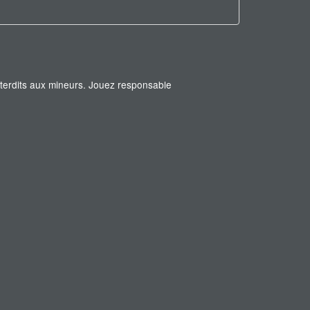
interdits aux mineurs. Jouez responsable