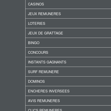
CASINOS
JEUX REMUNERES
LOTERIES
JEUX DE GRATTAGE
BINGO
CONCOURS
INSTANTS GAGNANTS
SURF REMUNERE
DOMINOS
ENCHERES INVERSEES
AVIS REMUNERES
CLICS REMUNERES