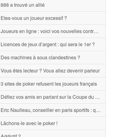
888 a trouvé un allié
Etes-vous un joueur excessif ?
Joueurs en ligne : voici vos nouvelles contraintes
Licences de jeux d’argent : qui sera le 1er ?
Des machines à sous clandestines ?
Vous êtes lecteur ? Vous allez devenir parieur
3 sites de poker refusent les joueurs français
Défiez vos amis en pariant sur la Coupe du monde !
Eric Naulleau, conseiller en paris sportifs : quelle crédibilité a-t-il ?
Lâchons-le avec le poker !
Addictif ?