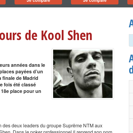
Je compare
Je compare
A
cours de Kool Shen
A
ieurs années dans le
es places payées d’un
 finale de Madrid
e fois été classé
e 18e place pour un
 l’un des deux leaders du groupe Suprême NTM aux
l Shen. Dans le poker professionnel il reprend son nom