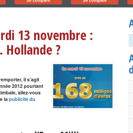
Je compare
Je compare
A
ardi 13 novembre :
… Hollande ?
A
emporter, il s’agit
année 2012 pourtant
timbale, allez-vous
e la
publicité du