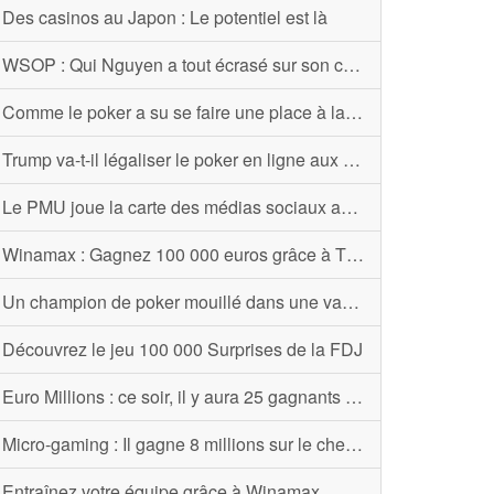
Des casinos au Japon : Le potentiel est là
WSOP : Qui Nguyen a tout écrasé sur son chemin
Comme le poker a su se faire une place à la télévision
Trump va-t-il légaliser le poker en ligne aux États-Unis?
Le PMU joue la carte des médias sociaux avec WeChat
Winamax : Gagnez 100 000 euros grâce à The Race
Un champion de poker mouillé dans une vaste escroquerie
Découvrez le jeu 100 000 Surprises de la FDJ
Euro Millions : ce soir, il y aura 25 gagnants « My Million »
Micro-gaming : Il gagne 8 millions sur le chemin du boulot
Entraînez votre équipe grâce à Winamax