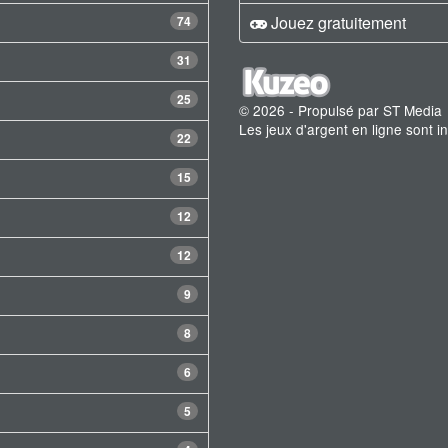
Jouez gratuitement
74
31
25
© 2026 - Propulsé par ST Media
Les jeux d'argent en ligne sont 
22
15
12
12
9
8
6
5