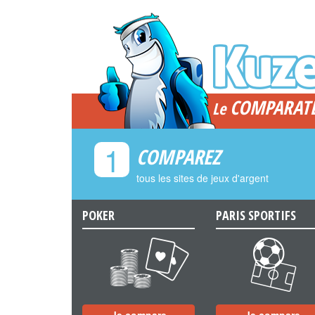
COMPARAT
Le
1
COMPAREZ
tous les sites de jeux d'argent
POKER
PARIS SPORTIFS
a
b