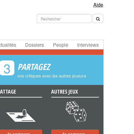
Aide
tualités
Dossiers
People
Interviews
3
PARTAGEZ
vos critiques avec les autres joueurs
ATTAGE
AUTRES JEUX
e
f