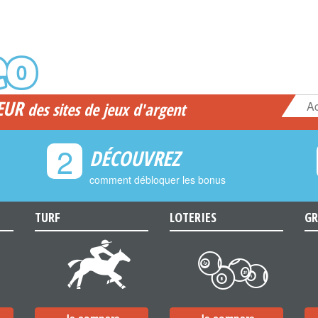
EUR
Ac
des sites de jeux d'argent
2
DÉCOUVREZ
comment débloquer les bonus
TURF
LOTERIES
GR
d
c