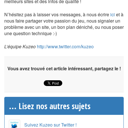
meilleurs sites et des infos de qualité !
N’hésitez pas à laisser vos messages, à nous écrire
ici
et à
nous faire partager votre passion du jeu, nous signaler un
problème avec un site, un bon plan déniché, ou nous poser
une question technique :-)
L’équipe Kuzeo
http://www.twitter.com/kuzeo
Vous avez trouvé cet article intéressant, partagez le !
... Lisez nos autres sujets
Suivez Kuzeo sur Twitter !