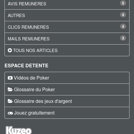
AVIS REMUNERES
5
AUTRES
4
CLICS REMUNERES
4
MAILS REMUNERES
3
TOUS NOS ARTICLES
ESPACE DETENTE
Vidéos de Poker
Glossaire du Poker
Glossaire des jeux d'argent
Jouez gratuitement