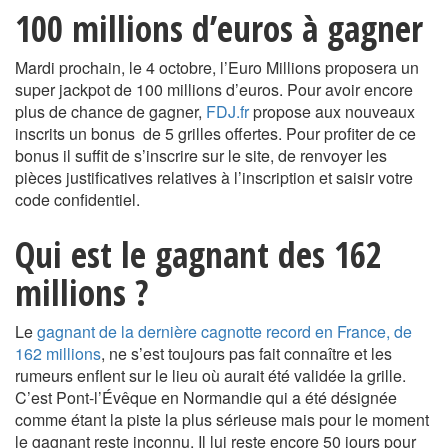
100 millions d’euros à gagner
Mardi prochain, le 4 octobre, l’Euro Millions proposera un
super jackpot de 100 millions d’euros. Pour avoir encore
plus de chance de gagner,
FDJ.fr
propose aux nouveaux
inscrits un bonus de 5 grilles offertes. Pour profiter de ce
bonus il suffit de s’inscrire sur le site, de renvoyer les
pièces justificatives relatives à l’inscription et saisir votre
code confidentiel.
Qui est le gagnant des 162
millions ?
Le
gagnant de la dernière cagnotte record en France, de
162 millions
, ne s’est toujours pas fait connaître et les
rumeurs enflent sur le lieu où aurait été validée la grille.
C’est Pont-l’Évêque en Normandie qui a été désignée
comme étant la piste la plus sérieuse mais pour le moment
le gagnant reste inconnu. Il lui reste encore 50 jours pour