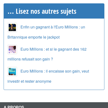
... Lisez nos autres sujets
Enfin un gagnant à l'Euro Millions : un
Britannique emporte le jackpot
Euro Millions : et si le gagnant des 162
millions refusait son gain ?
Euro Millions : il encaisse son gain, veut
investir et rester anonyme
A PROPOS