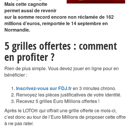
Mais cette cagnotte
permet aussi de revenir
sur la somme record encore non réclamée de 162
millions d’euros, remportée le 14 septembre en
Normandie.
5 grilles offertes : comment
en profiter ?
Rien de plus simple. Vous devez jouer en ligne pour en
bénéficier :
Inscrivez-vous sur FDJ.fr
en 3 minutes chrono.
Renvoyez les pièces justificatives de votre identité.
Recevez 5 grilles Euro Millions offertes !
Après le LOTO® qui offrait une grille offerte ce mois-ci,
c’est donc au tour de l’Euro Millions de proposer cette offre
à ne pas rater.