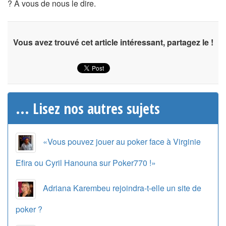
? A vous de nous le dire.
Vous avez trouvé cet article intéressant, partagez le !
... Lisez nos autres sujets
«Vous pouvez jouer au poker face à Virginie
Efira ou Cyril Hanouna sur Poker770 !»
Adriana Karembeu rejoindra-t-elle un site de
poker ?