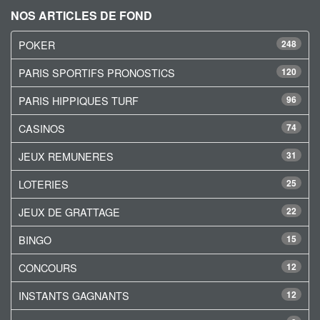
NOS ARTICLES DE FOND
POKER
248
PARIS SPORTIFS PRONOSTICS
120
PARIS HIPPIQUES TURF
96
CASINOS
74
JEUX REMUNERES
31
LOTERIES
25
JEUX DE GRATTAGE
22
BINGO
15
CONCOURS
12
INSTANTS GAGNANTS
12