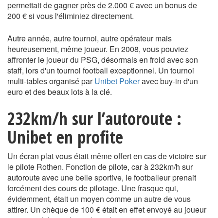
permettait de gagner près de 2.000 € avec un bonus de
200 € si vous l'éliminiez directement.
Autre année, autre tournoi, autre opérateur mais
heureusement, même joueur. En 2008, vous pouviez
affronter le joueur du PSG, désormais en froid avec son
staff, lors d'un tournoi football exceptionnel. Un tournoi
multi-tables organisé par
Unibet Poker
avec buy-in d'un
euro et des beaux lots à la clé.
232km/h sur l’autoroute :
Unibet en profite
Un écran plat vous était même offert en cas de victoire sur
le pilote Rothen. Fonction de pilote, car à 232km/h sur
autoroute avec une belle sportive, le footballeur prenait
forcément des cours de pilotage. Une frasque qui,
évidemment, était un moyen comme un autre de vous
attirer. Un chèque de 100 € était en effet envoyé au joueur