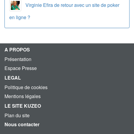
Virginie Efira de retour avec un site de poker
en ligne ?
A PROPOS
Présentation
Espace Presse
LEGAL
Politique de cookies
Mentions légales
LE SITE KUZEO
Plan du site
Nous contacter