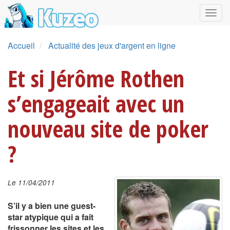
Accueil
Actualité des jeux d'argent en ligne
Et si Jérôme Rothen
s’engageait avec un
nouveau site de poker
?
Le 11/04/2011
S’il y a bien une guest-
star atypique qui a fait
frissonner les sites et les