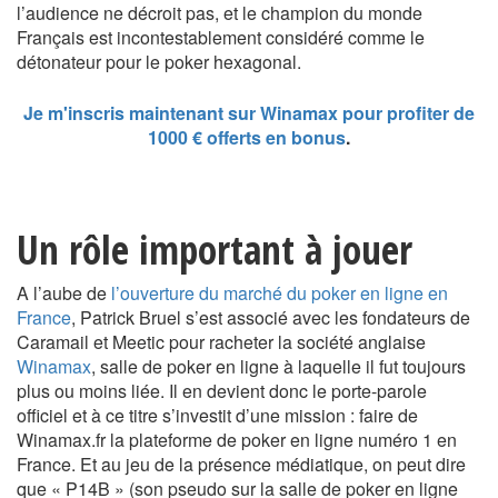
l’audience ne décroit pas, et le champion du monde
Français est incontestablement considéré comme le
détonateur pour le poker hexagonal.
Je m'inscris maintenant sur Winamax pour profiter de
1000 € offerts en bonus
.
Un rôle important à jouer
A l’aube de
l’ouverture du marché du poker en ligne en
France
, Patrick Bruel s’est associé avec les fondateurs de
Caramail et Meetic pour racheter la société anglaise
Winamax
, salle de poker en ligne à laquelle il fut toujours
plus ou moins liée. Il en devient donc le porte-parole
officiel et à ce titre s’investit d’une mission : faire de
Winamax.fr la plateforme de poker en ligne numéro 1 en
France. Et au jeu de la présence médiatique, on peut dire
que « P14B » (son pseudo sur la salle de poker en ligne