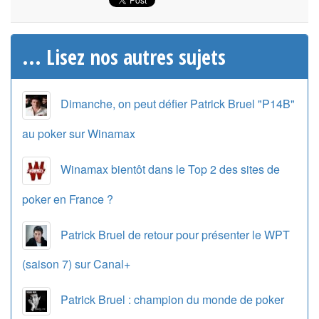
... Lisez nos autres sujets
Dimanche, on peut défier Patrick Bruel "P14B"
au poker sur Winamax
Winamax bientôt dans le Top 2 des sites de
poker en France ?
Patrick Bruel de retour pour présenter le WPT
(saison 7) sur Canal+
Patrick Bruel : champion du monde de poker