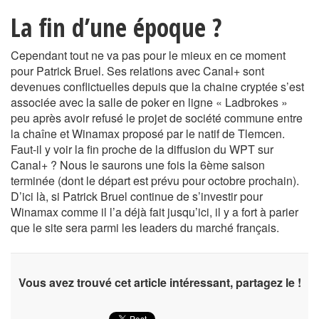
La fin d’une époque ?
Cependant tout ne va pas pour le mieux en ce moment
pour Patrick Bruel. Ses relations avec Canal+ sont
devenues conflictuelles depuis que la chaine cryptée s’est
associée avec la salle de poker en ligne « Ladbrokes »
peu après avoir refusé le projet de société commune entre
la chaîne et Winamax proposé par le natif de Tlemcen.
Faut-il y voir la fin proche de la diffusion du WPT sur
Canal+ ? Nous le saurons une fois la 6ème saison
terminée (dont le départ est prévu pour octobre prochain).
D’ici là, si Patrick Bruel continue de s’investir pour
Winamax comme il l’a déjà fait jusqu’ici, il y a fort à parier
que le site sera parmi les leaders du marché français.
Vous avez trouvé cet article intéressant, partagez le !