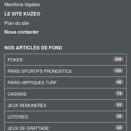
Mentions légales
LE SITE KUZEO
Plan du site
Nous contacter
NOS ARTICLES DE FOND
POKER
248
PARIS SPORTIFS PRONOSTICS
120
PARIS HIPPIQUES TURF
96
CASINOS
74
JEUX REMUNERES
31
LOTERIES
25
JEUX DE GRATTAGE
22