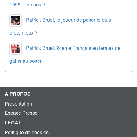
1998… ou pas ?
Patrick Bruel, le joueur de poker le plus
prétentieux ?
Patrick Bruel, 24ème Français en termes de
gains au poker
A PROPOS
Présentation
Espace Presse
LEGAL
Politique de cookies