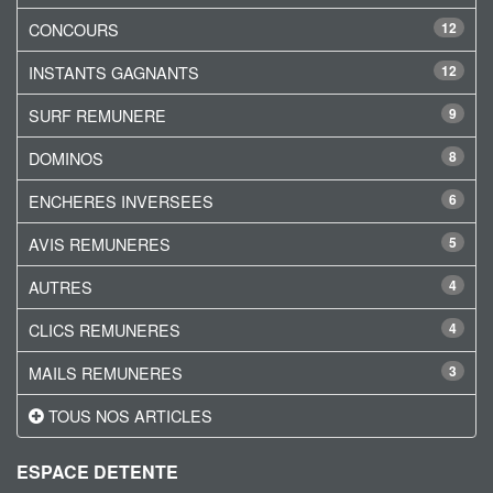
CONCOURS
12
INSTANTS GAGNANTS
12
SURF REMUNERE
9
DOMINOS
8
ENCHERES INVERSEES
6
AVIS REMUNERES
5
AUTRES
4
CLICS REMUNERES
4
MAILS REMUNERES
3
TOUS NOS ARTICLES
ESPACE DETENTE