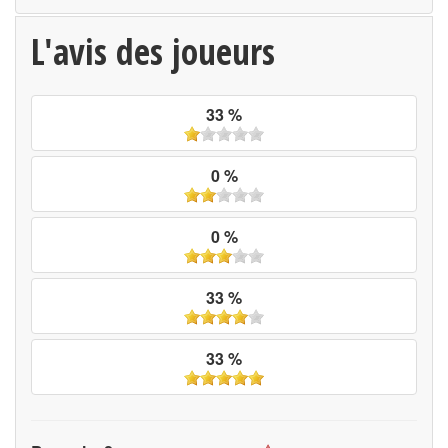
L'avis des joueurs
33 %
0 %
0 %
33 %
33 %