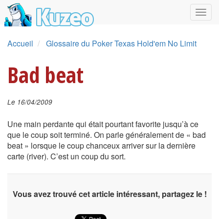
Accueil
Glossaire du Poker Texas Hold'em No Limit
Bad beat
Le 16/04/2009
Une main perdante qui était pourtant favorite jusqu’à ce
que le coup soit terminé. On parle généralement de « bad
beat » lorsque le coup chanceux arriver sur la dernière
carte (river). C’est un coup du sort.
Vous avez trouvé cet article intéressant, partagez le !