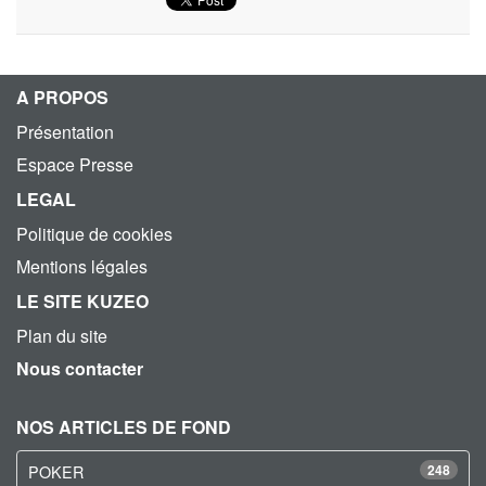
A PROPOS
Présentation
Espace Presse
LEGAL
Politique de cookies
Mentions légales
LE SITE KUZEO
Plan du site
Nous contacter
NOS ARTICLES DE FOND
POKER
248