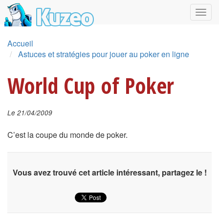
Accueil
Astuces et stratégies pour jouer au poker en ligne
World Cup of Poker
Le 21/04/2009
C’est la coupe du monde de poker.
Vous avez trouvé cet article intéressant, partagez le !