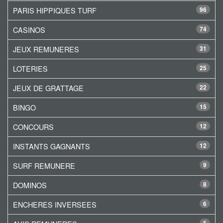
PARIS HIPPIQUES TURF
96
CASINOS
74
JEUX REMUNERES
31
LOTERIES
25
JEUX DE GRATTAGE
22
BINGO
15
CONCOURS
12
INSTANTS GAGNANTS
12
SURF REMUNERE
9
DOMINOS
8
ENCHERES INVERSEES
6