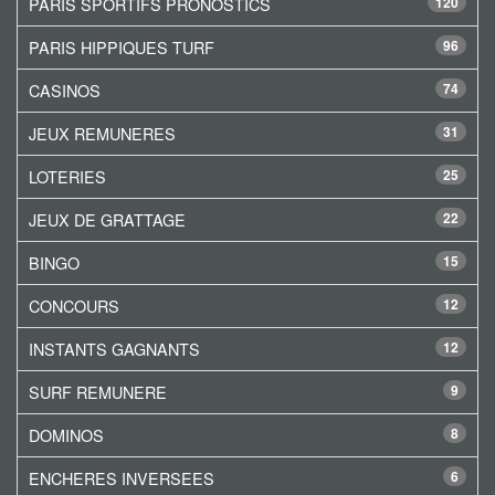
PARIS SPORTIFS PRONOSTICS
120
PARIS HIPPIQUES TURF
96
CASINOS
74
JEUX REMUNERES
31
LOTERIES
25
JEUX DE GRATTAGE
22
BINGO
15
CONCOURS
12
INSTANTS GAGNANTS
12
SURF REMUNERE
9
DOMINOS
8
ENCHERES INVERSEES
6