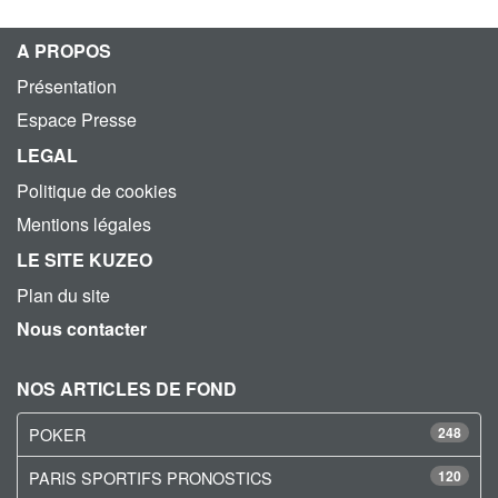
A PROPOS
Présentation
Espace Presse
LEGAL
Politique de cookies
Mentions légales
LE SITE KUZEO
Plan du site
Nous contacter
NOS ARTICLES DE FOND
POKER
248
PARIS SPORTIFS PRONOSTICS
120