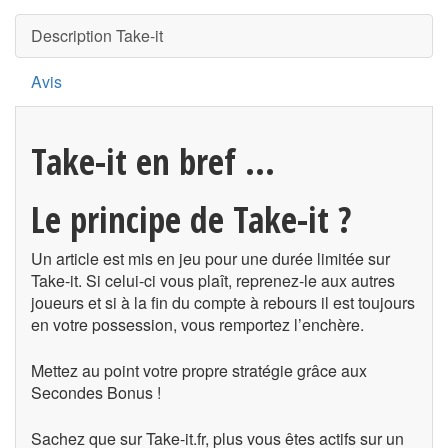
Description Take-it
Avis
Take-it en bref ...
Le principe de Take-it ?
Un article est mis en jeu pour une durée limitée sur
Take-it. Si celui-ci vous plaît, reprenez-le aux autres
joueurs et si à la fin du compte à rebours il est toujours
en votre possession, vous remportez l’enchère.
Mettez au point votre propre stratégie grâce aux
Secondes Bonus !
Sachez que sur Take-it.fr, plus vous êtes actifs sur un