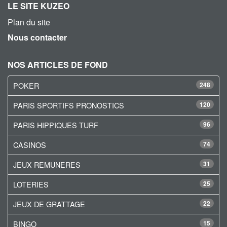
LE SITE KUZEO
Plan du site
Nous contacter
NOS ARTICLES DE FOND
POKER
248
PARIS SPORTIFS PRONOSTICS
120
PARIS HIPPIQUES TURF
96
CASINOS
74
JEUX REMUNERES
31
LOTERIES
25
JEUX DE GRATTAGE
22
BINGO
15