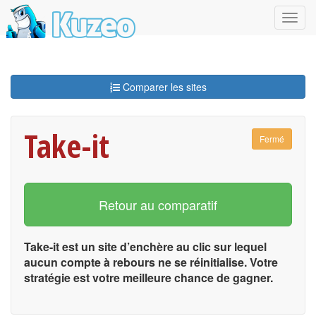
Comparer les sites
Take-it
Fermé
Retour au comparatif
Take-it est un site d’enchère au clic sur lequel
aucun compte à rebours ne se réinitialise. Votre
stratégie est votre meilleure chance de gagner.