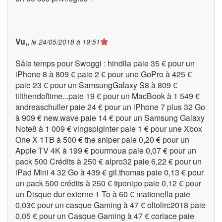
Vu,
,
le
24/05/2018 à 19:51
Sâle temps pour Swoggi : hindila paie 35 € pour un
iPhone 8 à 809 € paie 2 € pour une GoPro à 425 €
paie 23 € pour un SamsungGalaxy S8 à 809 €
tilthendoftime...paie 19 € pour un MacBook à 1 549 €
andreaschuller paie 24 € pour un iPhone 7 plus 32 Go
à 909 € new.wave paie 14 € pour un Samsung Galaxy
Note8 à 1 009 € vingspiginter paie 1 € pour une Xbox
One X 1TB à 500 € the sniper paie 0,20 € pour un
Apple TV 4K à 199 € pourmoua paie 0,07 € pour un
pack 500 Crédits à 250 € alpro32 paie 6,22 € pour un
iPad Mini 4 32 Go à 439 € gil.thomas paie 0,13 € pour
un pack 500 crédits à 250 € tiponipo paie 0,12 € pour
un Disque dur externe 1 To à 60 € mattonella paie
0,03€ pour un casque Gaming à 47 € oltolirc2018 paie
0,05 € pour un Casque Gaming à 47 € coriace paie