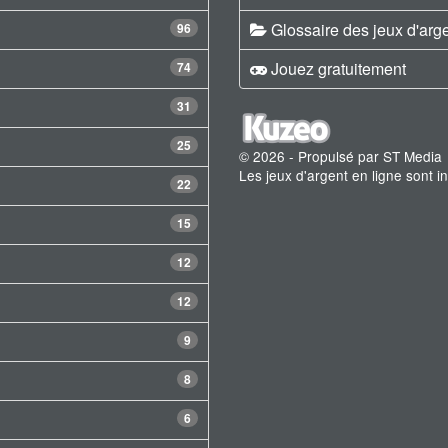
Glossaire des jeux d'arg
96
Jouez gratuitement
74
31
25
© 2026 - Propulsé par ST Media
Les jeux d'argent en ligne sont 
22
15
12
12
9
8
6