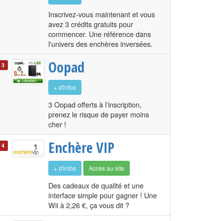
Inscrivez-vous maintenant et vous
avez 3 crédits gratuits pour
commencer. Une référence dans
l'univers des enchères inversées.
Oopad
3
+ d'infos
iteuse, GPS, appareils ménagers et photos...
3 Oopad offerts à l’inscription,
prenez le risque de payer moins
cher !
Enchère VIP
4
+ d'infos
Accès au site
Des cadeaux de qualité et une
interface simple pour gagner ! Une
Wii à 2,26 €, ça vous dit ?