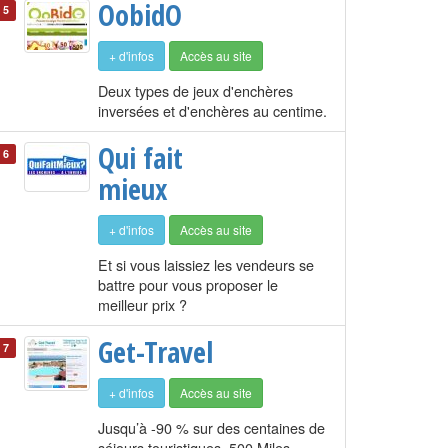
OobidO
5
+ d'infos
Accès au site
Deux types de jeux d'enchères
inversées et d'enchères au centime.
Qui fait
6
mieux
+ d'infos
Accès au site
Et si vous laissiez les vendeurs se
battre pour vous proposer le
meilleur prix ?
Get-Travel
7
+ d'infos
Accès au site
Jusqu’à -90 % sur des centaines de
séjours touristiques. 500 Miles