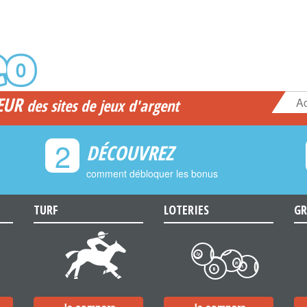
EUR
Ac
des sites de jeux d'argent
2
DÉCOUVREZ
comment débloquer les bonus
TURF
LOTERIES
GR
d
c