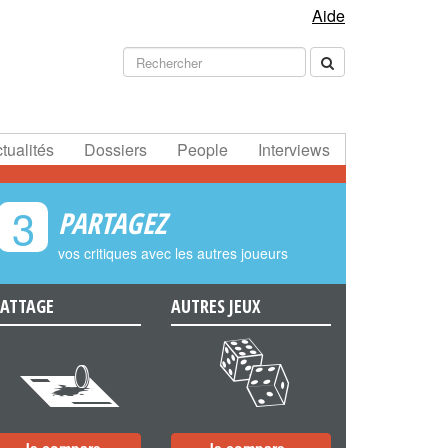
Aide
tualités
Dossiers
People
Interviews
3
PARTAGEZ
vos critiques avec les autres joueurs
ATTAGE
AUTRES JEUX
e
f