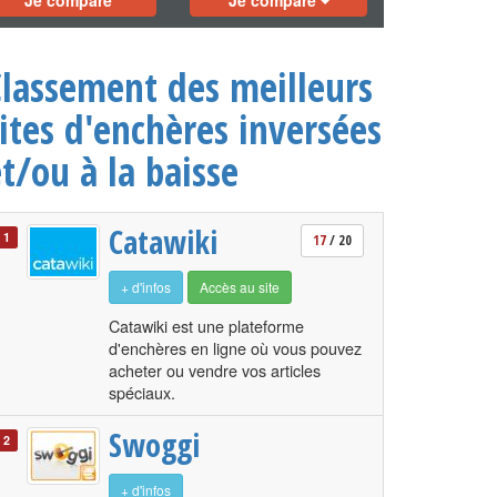
Je compare
Je compare
Classement des meilleurs
ites d'enchères inversées
t/ou à la baisse
Catawiki
1
17
/ 20
+ d'infos
Accès au site
Catawiki est une plateforme
d'enchères en ligne où vous pouvez
acheter ou vendre vos articles
spéciaux.
Swoggi
2
+ d'infos