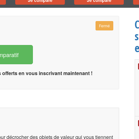
Je compare
Je compare
Fermé
s
e
mparatif
s offerts en vous inscrivant maintenant !
ur décrocher des objets de valeur qui vous tiennent