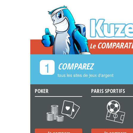
COMPARAT
Le
1
COMPAREZ
tous les sites de jeux d'argent
POKER
PARIS SPORTIFS
a
b