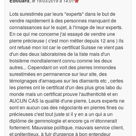
Edouard
,
le
19/03/2019 à 14:01
Lots surestimés par leurs "experts" dans le but de
vendre rapidement à des personnes manquant de
connaissances sur le sujet, à l'image de leur experts.
En ce qui me concerne j'ai essayé de vendre une
pierre précieuse ( c'est mon métier depuis 12 ans ) ils
ont refusé mon lot car le certificat Suisse ne vient pas
d'un des deux laboratoires de la liste mais d'un
troisième mondialement connu comme les deux
autres... Cependant on voit des pierres immondes
surestimées en permanence sur leur site, des
témoignages d'arnaques sur les diamants etc , certes
les pierres ont le certificat d'un des plus gros labo du
monde mais un certificat prouve l'authenticité et en
AUCUN CAS la qualité d'une pierre. Leurs experts ne
sont en aucun cas des négociants en pierres fines ou
précieuses c'est tout juste si il y en a un qui a un
diplôme de gemmologie et encore ça m’étonnerait
fortement. Mauvaise politique, mauvais service client,
et prétentieux, à fuir d'urgence à bon entendeur