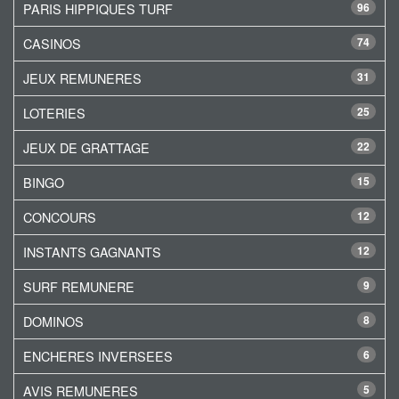
PARIS HIPPIQUES TURF
96
CASINOS
74
JEUX REMUNERES
31
LOTERIES
25
JEUX DE GRATTAGE
22
BINGO
15
CONCOURS
12
INSTANTS GAGNANTS
12
SURF REMUNERE
9
DOMINOS
8
ENCHERES INVERSEES
6
AVIS REMUNERES
5