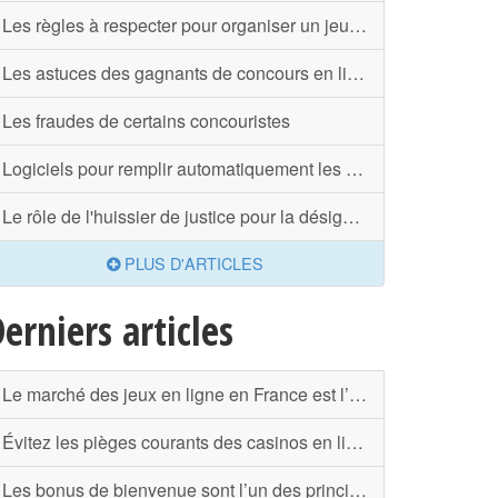
Les règles à respecter pour organiser un jeu-concours en ligne
Les astuces des gagnants de concours en ligne
Les fraudes de certains concouristes
Logiciels pour remplir automatiquement les formulaires des concours
Le rôle de l'huissier de justice pour la désignation du gagnant d'un concours
PLUS D'ARTICLES
erniers articles
Le marché des jeux en ligne en France est l’un des plus strictement encadrés au monde.
Évitez les pièges courants des casinos en ligne : découvrez 5 erreurs à ne pas commettre pour jouer en toute sécurité et maximiser votre plaisir.
Les bonus de bienvenue sont l’un des principaux attraits des casinos en ligne.