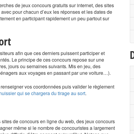
erches de jeux concours gratuits sur internet, des sites
, avec pour chacun d’eux les réponses et les dates de
itement en participant rapidement un peu partout sur
ort
iteurs afin que ces derniers puissent participer et
entés. Le principe de ces concours repose sur une
ures, jours ou semaines suivants. Mis en jeu, des
oménagers aux voyages en passant par une voiture…).
 renseigner vos coordonnées puis valider le règlement
huissier qui se chargera du tirage au sort
.
s sites de concours en ligne du web, des jeux concours
r gagner même si le nombre de concouristes a largement