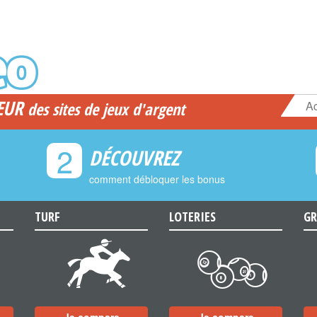
EUR
Ac
des sites de jeux d'argent
2
DÉCOUVREZ
comment débloquer les bonus
TURF
LOTERIES
GR
d
c