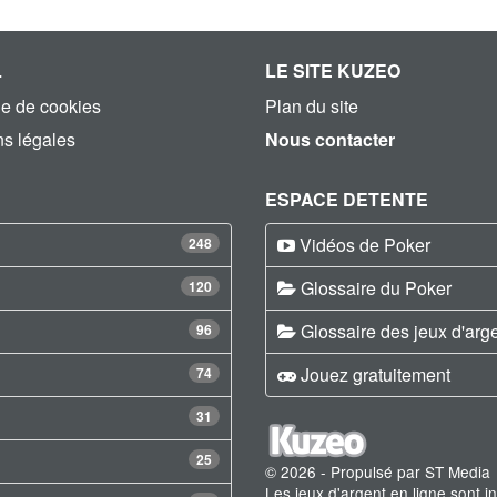
L
LE SITE KUZEO
ue de cookies
Plan du site
s légales
Nous contacter
ESPACE DETENTE
Vidéos de Poker
248
Glossaire du Poker
120
Glossaire des jeux d'arg
96
Jouez gratuitement
74
31
25
© 2026 - Propulsé par ST Media
Les jeux d'argent en ligne sont 