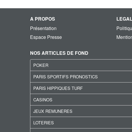
A PROPOS
LEGA
Présentation
Politiq
Espace Presse
Mention
NOS ARTICLES DE FOND
POKER
PARIS SPORTIFS PRONOSTICS
PARIS HIPPIQUES TURF
CASINOS
JEUX REMUNERES
LOTERIES