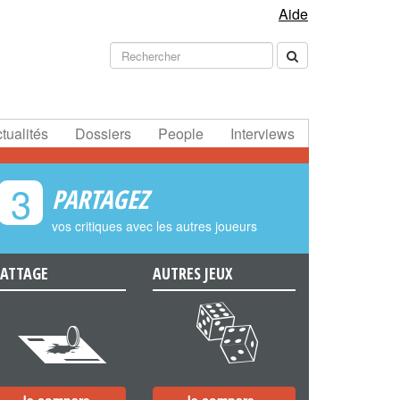
Aide
tualités
Dossiers
People
Interviews
3
PARTAGEZ
vos critiques avec les autres joueurs
ATTAGE
AUTRES JEUX
e
f