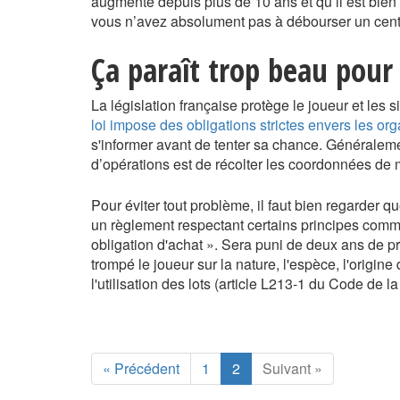
augmenté depuis plus de 10 ans et qu’il est bien 
vous n’avez absolument pas à débourser un centi
Ça paraît trop beau pour 
La législation française protège le joueur et les s
loi impose des obligations strictes envers les or
s'informer avant de tenter sa chance. Généralem
d’opérations est de récolter les coordonnées de mi
Pour éviter tout problème, il faut bien regarder 
un règlement respectant certains principes comme
obligation d'achat ». Sera puni de deux ans de 
trompé le joueur sur la nature, l'espèce, l'origine d
l'utilisation des lots (article L213-1 du Code de
« Précédent
1
2
Suivant »