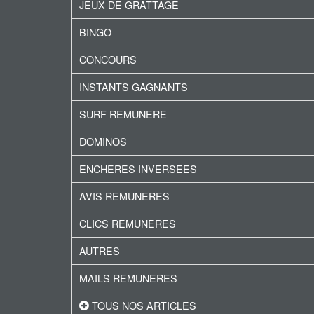
JEUX DE GRATTAGE
BINGO
CONCOURS
INSTANTS GAGNANTS
SURF REMUNERE
DOMINOS
ENCHERES INVERSEES
AVIS REMUNERES
CLICS REMUNERES
AUTRES
MAILS REMUNERES
TOUS NOS ARTICLES