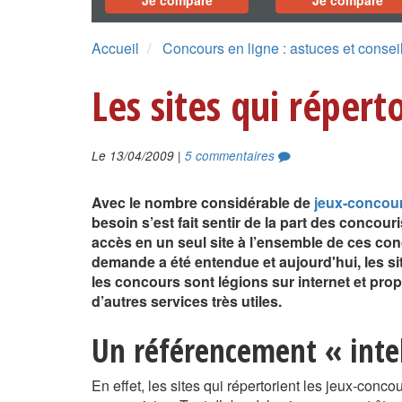
Je compare
Je compare
Accueil
Concours en ligne : astuces et consei
Les sites qui répert
|
Le 13/04/2009
5 commentaires
Avec le nombre considérable de
jeux-concour
besoin s’est fait sentir de la part des concouri
accès en un seul site à l’ensemble de ces con
demande a été entendue et aujourd'hui, les sit
les concours sont légions sur internet et pro
d’autres services très utiles.
Un référencement « inte
En effet, les sites qui répertorient les jeux-concou