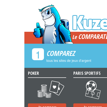
COMPARAT
Le
1
COMPAREZ
tous les sites de jeux d'argent
POKER
PARIS SPORTIFS
a
b