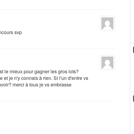
oncours svp
est le mieux pour gagner les gros lots?
 et je n'y connais à rien. Si l'un d'entre vs
savoir? merci à tous je vs embrasse