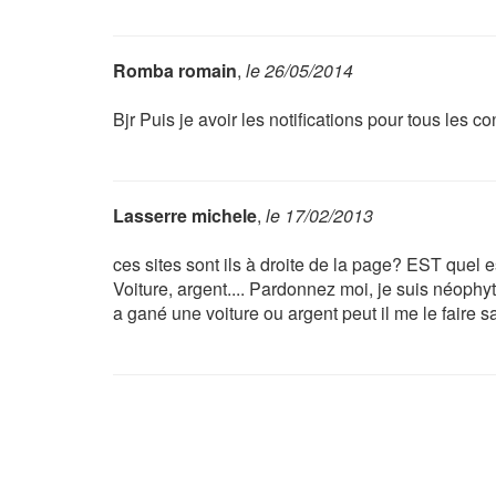
Romba romain
,
le 26/05/2014
Bjr Puis je avoir les notifications pour tous les c
Lasserre michele
,
le 17/02/2013
ces sites sont ils à droite de la page? EST quel 
Voiture, argent.... Pardonnez moi, je suis néophyte
a gané une voiture ou argent peut il me le faire 