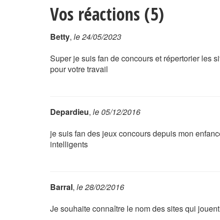
Vos réactions (5)
Betty
,
le 24/05/2023
Super je suis fan de concours et répertorier les s
pour votre travail
Depardieu
,
le 05/12/2016
je suis fan des jeux concours depuis mon enfan
intelligents
Barral
,
le 28/02/2016
Je souhaite connaître le nom des sites qui jouent