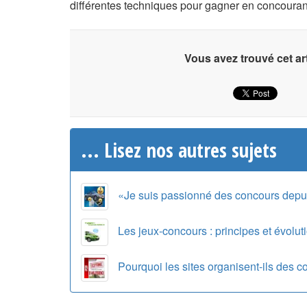
différentes techniques pour gagner en concourant
Vous avez trouvé cet art
... Lisez nos autres sujets
«Je suis passionné des concours depuis
Les jeux-concours : principes et évolut
Pourquoi les sites organisent-ils des c