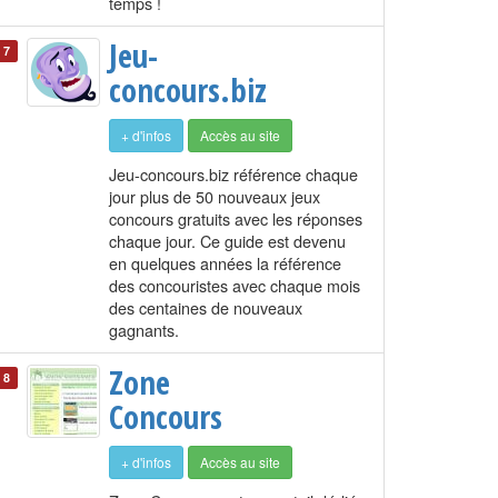
temps !
Jeu-
7
concours.biz
+ d'infos
Accès au site
Jeu-concours.biz référence chaque
jour plus de 50 nouveaux jeux
concours gratuits avec les réponses
chaque jour. Ce guide est devenu
en quelques années la référence
des concouristes avec chaque mois
des centaines de nouveaux
gagnants.
Zone
8
Concours
+ d'infos
Accès au site