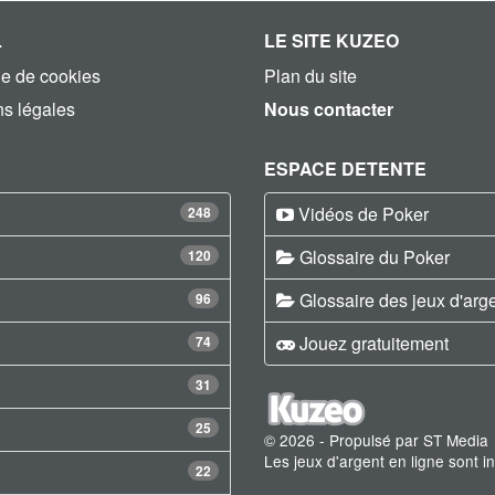
L
LE SITE KUZEO
ue de cookies
Plan du site
s légales
Nous contacter
ESPACE DETENTE
Vidéos de Poker
248
Glossaire du Poker
120
Glossaire des jeux d'arg
96
Jouez gratuitement
74
31
25
© 2026 - Propulsé par ST Media
Les jeux d'argent en ligne sont 
22