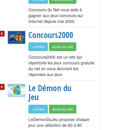
Concours du Net vous aide à
gagner aux jeux-concours sur
Internet depuis mai 2000.
Concours2000
3
+ d'infos
Accès au site
Concours2000 est un site qui
répertorie les jeux concours gratuits
du net en vous donnant les
réponses aux jeux.
Le Démon du
4
Jeu
+ d'infos
Accès au site
LeDemonDuJeu propose chaque
jour une sélection de 60 à 80