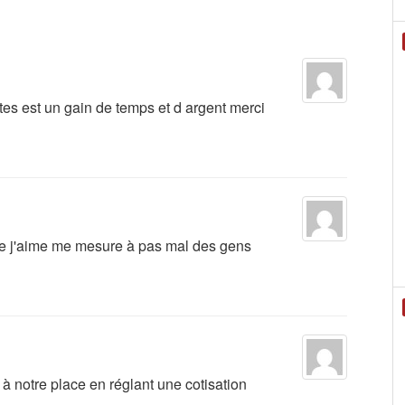
ites est un gain de temps et d argent merci
ce j'aime me mesure à pas mal des gens
 à notre place en réglant une cotisation