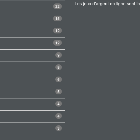
Les jeux d'argent en ligne sont 
22
15
12
12
9
8
6
5
4
4
3