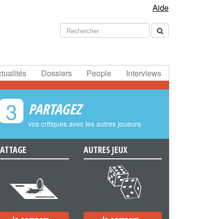
Aide
tualités
Dossiers
People
Interviews
3
PARTAGEZ
vos critiques avec les autres joueurs
ATTAGE
AUTRES JEUX
e
f