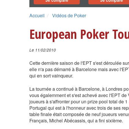
Je compare
Je compare
Accueil
Vidéos de Poker
European Poker Tou
Le 11/02/2010
Cette dernière saison de l'EPT s'est déroulée sur 
elle n'a pas démarré à Barcelone mais avec l'EP
qui en sort vainqueur.
La tournée a continué à Barcelone, à Londres po
vous égalemment et s'est achevé avec l'EPT de Vi
joueurs à s'affronter pour un prize pool total de 1
Portugal qui est à l'honneur avec trois de ses rep
table finale était composée de neuf joueurs venus
Français, Michel Abécassis, qui a fini sixième.