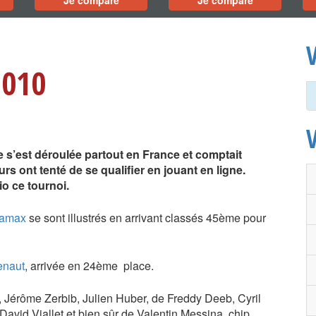
Je compare
Je compare
2010
 s’est déroulée partout en France et comptait
rs ont tenté de se qualifier en jouant en ligne.
io ce tournoi.
amax
se sont illustrés en arrivant classés 45ème pour
enaut
, arrivée en 24ème place.
, Jérôme Zerbib, Julien Huber, de Freddy Deeb, Cyril
avid Viallet et bien sûr de Valentin Messina, chip