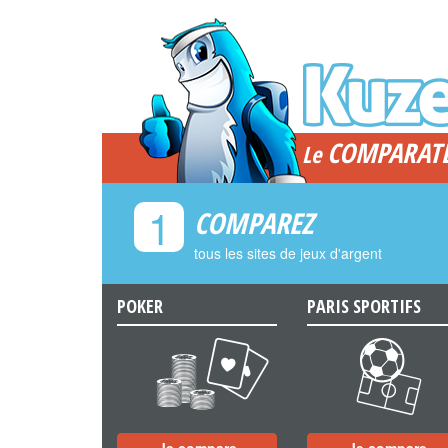
COMPARAT
Le
1
COMPAREZ
tous les sites de jeux d'argent
POKER
PARIS SPORTIFS
a
b