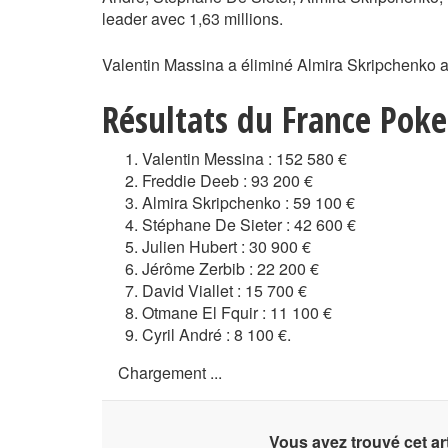
leader avec 1,63 millions.
Valentin Massina a éliminé Almira Skripchenko a
Résultats du France Poke
Valentin Messina : 152 580 €
Freddie Deeb : 93 200 €
Almira Skripchenko : 59 100 €
Stéphane De Sieter : 42 600 €
Julien Hubert : 30 900 €
Jérôme Zerbib : 22 200 €
David Viallet : 15 700 €
Otmane El Fquir : 11 100 €
Cyril André : 8 100 €.
Chargement ...
Vous avez trouvé cet art