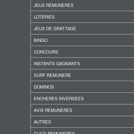
JEUX REMUNERES
LOTERIES
JEUX DE GRATTAGE
BINGO
CONCOURS
INSTANTS GAGNANTS
SURF REMUNERE
DOMINOS
ENCHERES INVERSEES
AVIS REMUNERES
AUTRES
CLICS REMUNERES