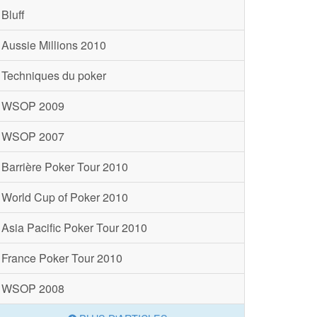
Bluff
Aussie Millions 2010
Techniques du poker
WSOP 2009
WSOP 2007
Barrière Poker Tour 2010
World Cup of Poker 2010
Asia Pacific Poker Tour 2010
France Poker Tour 2010
WSOP 2008