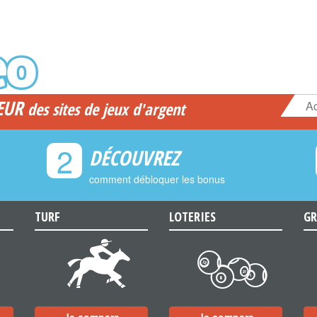
EUR
Ac
des sites de jeux d'argent
2
DÉCOUVREZ
comment débloquer les bonus
TURF
LOTERIES
GR
d
c