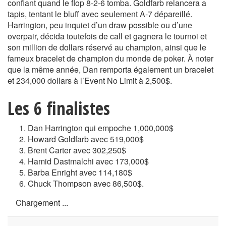
confiant quand le flop 8-2-6 tomba. Goldfarb relancera a
tapis, tentant le bluff avec seulement A-7 dépareillé.
Harrington, peu inquiet d’un draw possible ou d’une
overpair, décida toutefois de call et gagnera le tournoi et
son million de dollars réservé au champion, ainsi que le
fameux bracelet de champion du monde de poker. À noter
que la même année, Dan remporta également un bracelet
et 234,000 dollars à l’Event No Limit à 2,500$.
Les 6 finalistes
Dan Harrington qui empoche 1,000,000$
Howard Goldfarb avec 519,000$
Brent Carter avec 302,250$
Hamid Dastmalchi avec 173,000$
Barba Enright avec 114,180$
Chuck Thompson avec 86,500$.
Chargement ...