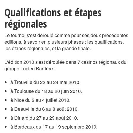
Qualifications et étapes
régionales
Le tournoi s'est déroulé comme pour ses deux précédentes
éditions, à savoir en plusieurs phases : les qualifications,
les étapes régionales, et la grande finale.
L'édition 2010 s'est déroulée dans 7 casinos régionaux du
groupe Lucien Barrière :
à Trouville du 22 au 24 mai 2010.
à Toulouse du 18 au 20 juin 2010.
à Nice du 2 au 4 juillet 2010.
à Deauville du 6 au 8 août 2010.
à Dinard du 27 au 29 août 2010.
à Bordeaux du 17 au 19 septembre 2010.