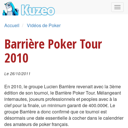
Accueil
Vidéos de Poker
Barrière Poker Tour
2010
Le 26/10/2011
En 2010, le groupe Lucien Barrière revenait avec la 3ème
édition de son tournoi, le Barrière Poker Tour. Mélangeant
internautes, joueurs professionnels et peoples avec à la
clef pour la finale, un minimum garanti de 400.000€. Le
groupe Barrière a donc confirmé que ce tournoi est
désormais une date essentielle à cocher dans le calendrier
des amateurs de poker français.