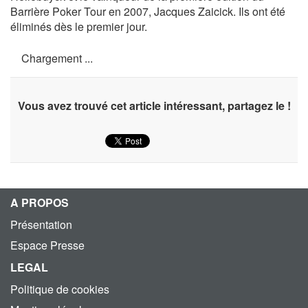
Barrière Poker Tour en 2007, Jacques Zaicick. Ils ont été
éliminés dès le premier jour.
Chargement ...
Vous avez trouvé cet article intéressant, partagez le !
A PROPOS
Présentation
Espace Presse
LEGAL
Politique de cookies