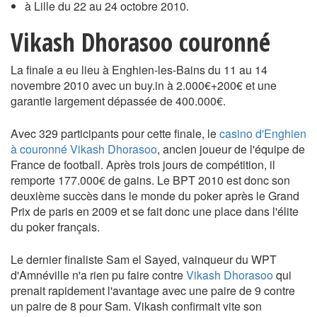
à Lille du 22 au 24 octobre 2010.
Vikash Dhorasoo couronné
La finale a eu lieu à Enghien-les-Bains du 11 au 14
novembre 2010 avec un buy.in à 2.000€+200€ et une
garantie largement dépassée de 400.000€.
Avec 329 participants pour cette finale, le
casino d'Enghien
à couronné Vikash Dhorasoo
, ancien joueur de l'équipe de
France de football. Après trois jours de compétition, il
remporte 177.000€ de gains. Le BPT 2010 est donc son
deuxième succès dans le monde du poker après le Grand
Prix de paris en 2009 et se fait donc une place dans l'élite
du poker français.
Le dernier finaliste Sam el Sayed, vainqueur du WPT
d'Amnéville n'a rien pu faire contre
Vikash Dhorasoo
qui
prenait rapidement l'avantage avec une paire de 9 contre
un paire de 8 pour Sam. Vikash confirmait vite son