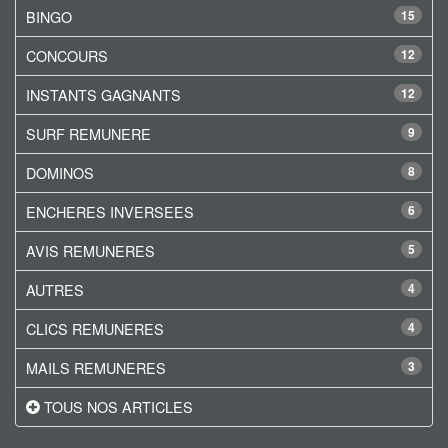
BINGO
15
CONCOURS
12
INSTANTS GAGNANTS
12
SURF REMUNERE
9
DOMINOS
8
ENCHERES INVERSEES
6
AVIS REMUNERES
5
AUTRES
4
CLICS REMUNERES
4
MAILS REMUNERES
3
TOUS NOS ARTICLES