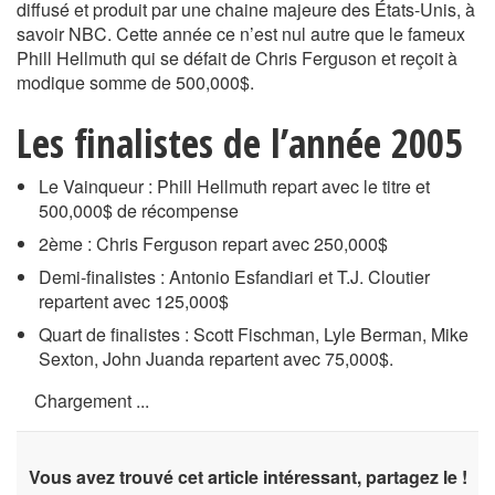
diffusé et produit par une chaine majeure des États-Unis, à
savoir NBC. Cette année ce n’est nul autre que le fameux
Phill Hellmuth qui se défait de Chris Ferguson et reçoit à
modique somme de 500,000$.
Les finalistes de l’année 2005
Le Vainqueur : Phill Hellmuth repart avec le titre et
500,000$ de récompense
2ème : Chris Ferguson repart avec 250,000$
Demi-finalistes : Antonio Esfandiari et T.J. Cloutier
repartent avec 125,000$
Quart de finalistes : Scott Fischman, Lyle Berman, Mike
Sexton, John Juanda repartent avec 75,000$.
Chargement ...
Vous avez trouvé cet article intéressant, partagez le !