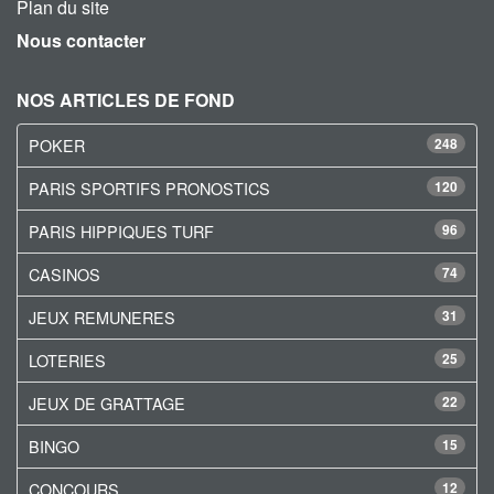
Plan du site
Nous contacter
NOS ARTICLES DE FOND
POKER
248
PARIS SPORTIFS PRONOSTICS
120
PARIS HIPPIQUES TURF
96
CASINOS
74
JEUX REMUNERES
31
LOTERIES
25
JEUX DE GRATTAGE
22
BINGO
15
CONCOURS
12