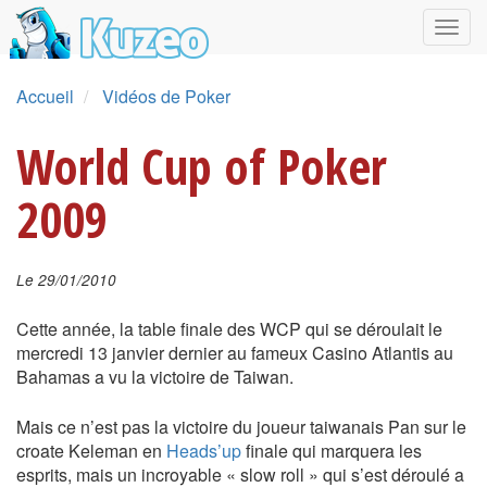
Accueil
Vidéos de Poker
World Cup of Poker
2009
Le 29/01/2010
Cette année, la table finale des WCP qui se déroulait le
mercredi 13 janvier dernier au fameux Casino Atlantis au
Bahamas a vu la victoire de Taiwan.
Mais ce n’est pas la victoire du joueur taiwanais Pan sur le
croate Keleman en
Heads’up
finale qui marquera les
esprits, mais un incroyable « slow roll » qui s’est déroulé a