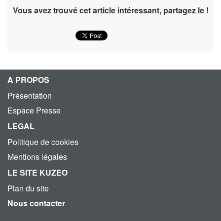
Vous avez trouvé cet article intéressant, partagez le !
A PROPOS
Présentation
Espace Presse
LEGAL
Politique de cookies
Mentions légales
LE SITE KUZEO
Plan du site
Nous contacter