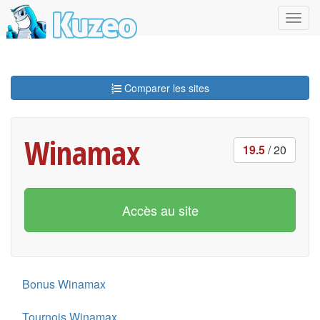
Comparer les sites
Winamax
19.5
/ 20
Accès au site
Bonus Winamax
Tournois Winamax