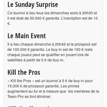
Le Sunday Surprise
Ce tournoi à lieu tous les dimanches soirs à 20h30 et
il est doté de 50.000 € garantis. L’inscription est de 10
€.
Le Main Event
Il a lieu chaque dimanche à 20h45 et le prizepool est
de 100.000 € garantis. Le buy-in est de 150 € mais
chaque joueur peut se qualifier en jouant lors de
satellites à partir de 5 € de buy-in.
Kill the Pros
« Kill the Pros » est un tournoi à 5 € de buy-in pour
15.000 € de prizepool garantis. Les primes
augmentent au fur et à mesure que les membres de la
Team Pro se font éliminer.