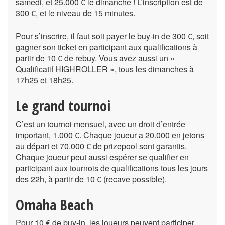
samedi, et 25.000 € le dimanche ! L’inscription est de
300 €, et le niveau de 15 minutes.
Pour s’inscrire, il faut soit payer le buy-in de 300 €, soit
gagner son ticket en participant aux qualifications à
partir de 10 € de rebuy. Vous avez aussi un «
Qualificatif HIGHROLLER », tous les dimanches à
17h25 et 18h25.
Le grand tournoi
C’est un tournoi mensuel, avec un droit d’entrée
important, 1.000 €. Chaque joueur a 20.000 en jetons
au départ et 70.000 € de prizepool sont garantis.
Chaque joueur peut aussi espérer se qualifier en
participant aux tournois de qualifications tous les jours
des 22h, à partir de 10 € (recave possible).
Omaha Beach
Pour 10 € de buy-in, les joueurs peuvent participer