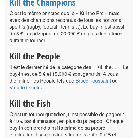
Kill the Champions
C’est le même principe que le « Kill the Pro » mais
avec des champions reconnus de tous les horizons
sportifs (rugby, football, tennis…). Le buy-in est aussi
de 5 €, un prizepool de 20.000 € en plus des primes
durant le tournoi.
Kill the People
Il est le dernier né de la catégorie des « Kill the… ». Le
buy-in est de 5 € et 15.000 € sont garantis. A vous
d’éliminer les People tels que
Bruce Toussaint
ou
Valérie Damidot
.
Kill the Fish
C’est un tournoi quotidien, il est possible de gagner 1
à 10 € par élimination, en plus du prizepool. Chaque
buy-in comprend ainsi la prime de sa propre
élimination. Il y a plusieurs tournois entre 0h15 et