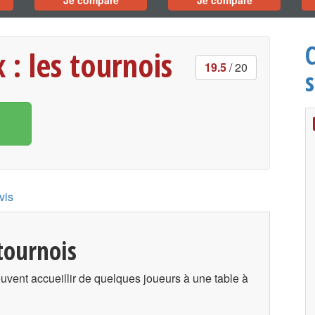
Je compare
Je compare
: les tournois
19.5
/ 20
s
vis
tournois
peuvent accueillir de quelques joueurs à une table à
.