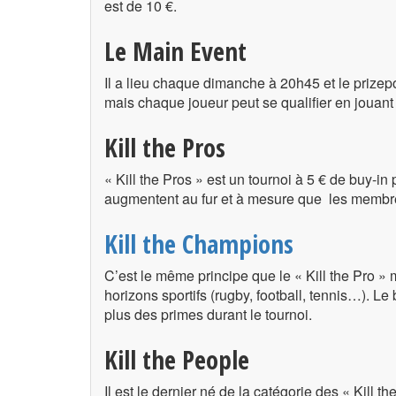
est de 10 €.
Le Main Event
Il a lieu chaque dimanche à 20h45 et le prizep
mais chaque joueur peut se qualifier en jouant l
Kill the Pros
« Kill the Pros » est un tournoi à 5 € de buy-i
augmentent au fur et à mesure que les membres
Kill the Champions
C’est le même principe que le « Kill the Pro 
horizons sportifs (rugby, football, tennis…). Le
plus des primes durant le tournoi.
Kill the People
Il est le dernier né de la catégorie des « Kill t