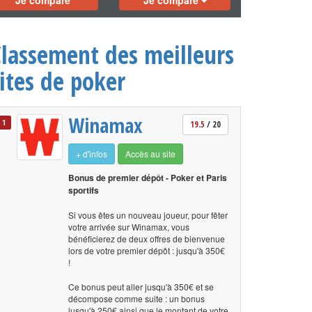
Je compare
Je compare
Classement des meilleurs
ites de poker
Winamax
1
19.5
/ 20
+ d'infos
Accès au site
Bonus de premier dépôt - Poker et Paris
sportifs
Si vous êtes un nouveau joueur, pour fêter
votre arrivée sur Winamax, vous
bénéficierez de deux offres de bienvenue
lors de votre premier dépôt : jusqu'à 350€
!
Ce bonus peut aller jusqu'à 350€ et se
décompose comme suite : un bonus
jusqu'à 250€ ainsi que le montant de votre