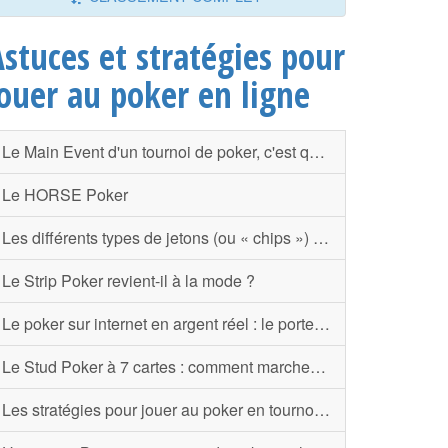
stuces et stratégies pour
jouer au poker en ligne
Le Main Event d'un tournoi de poker, c'est quoi ?
Le HORSE Poker
Les différents types de jetons (ou « chips ») au poker
Le Strip Poker revient-il à la mode ?
Le poker sur internet en argent réel : le porte-monnaie entre en jeu
Le Stud Poker à 7 cartes : comment marchent les enchères ?
Les stratégies pour jouer au poker en tournois et gagner