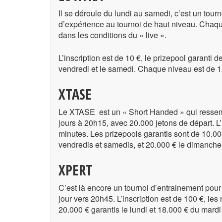
Il se déroule du lundi au samedi, c’est un tourn
d’expérience au tournoi de haut niveau. Chaqu
dans les conditions du « live ».
L’inscription est de 10 €, le prizepool garanti d
vendredi et le samedi. Chaque niveau est de 1
XTASE
Le XTASE est un « Short Handed » qui ressemble
jours à 20h15, avec 20.000 jetons de départ. L’
minutes. Les prizepools garantis sont de 10.000
vendredis et samedis, et 20.000 € le dimanche
XPERT
C’est là encore un tournoi d’entrainement pour
jour vers 20h45. L’inscription est de 100 €, le
20.000 € garantis le lundi et 18.000 € du mard