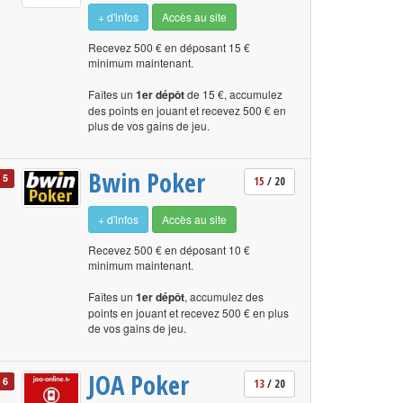
+ d'infos
Accès au site
Recevez 500 € en déposant 15 €
minimum maintenant.
Faîtes un
1er dépôt
de 15 €, accumulez
des points en jouant et recevez 500 € en
plus de vos gains de jeu.
Bwin Poker
5
15
/ 20
+ d'infos
Accès au site
Recevez 500 € en déposant 10 €
minimum maintenant.
Faîtes un
1er dépôt
, accumulez des
points en jouant et recevez 500 € en plus
de vos gains de jeu.
JOA Poker
6
13
/ 20