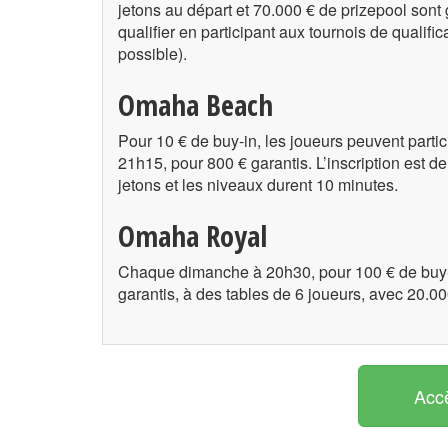
jetons au départ et 70.000 € de prizepool sont
qualifier en participant aux tournois de qualific
possible).
Omaha Beach
Pour 10 € de buy-in, les joueurs peuvent parti
21h15, pour 800 € garantis. L’inscription est de 
jetons et les niveaux durent 10 minutes.
Omaha Royal
Chaque dimanche à 20h30, pour 100 € de buy-i
garantis, à des tables de 6 joueurs, avec 20.0
Accè