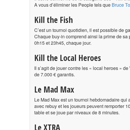
A vous d’éliminer les People tels que
Bruce To
Kill the Fish
C’est un tournoi quotidien, il est possible de g
Chaque buy-in comprend ainsi la prime de sa pro
0h15 et 23h45, chaque jour.
Kill the Local Heroes
Il s’agit de jouer contre les « local heroes » d
de 7.000 € garantis.
Le Mad Max
Le Mad Max est un tournoi hebdomadaire qui a 
avec rebuy et les joueurs peuvent remporter 10
table et se joue par niveaux de 8 minutes.
Le XTRA