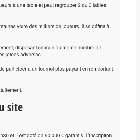
urs à une table et peut regrouper 2 ou 3 tables,
aines voire des milliers de joueurs. Il se définit à
quement, disposant chacun du même nombre de
les jetons adverses.
 de participer à un tournoi plus payant en remportant
atuitement.
u site
30 et il est doté de 50.000 € garantis. L’inscription