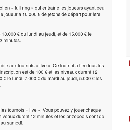
oi en « full ring » qui entraîne les joueurs ayant peu
e joueur a 10 000 € de jetons de départ pour être
e 18.000 € du lundi au jeudi, et de 15.000 € le
2 minutes.
 aux tournois « live ». Ce tournoi a lieu tous les
inscription est de 100 € et les niveaux durent 12
 € le lundi, 7.000 € du mardi au jeudi, 5.000 € les
.
 les tournois « live ». Vous pouvez y jouer chaque
s niveaux durent 12 minutes et les prizepools sont de
i au samedi.