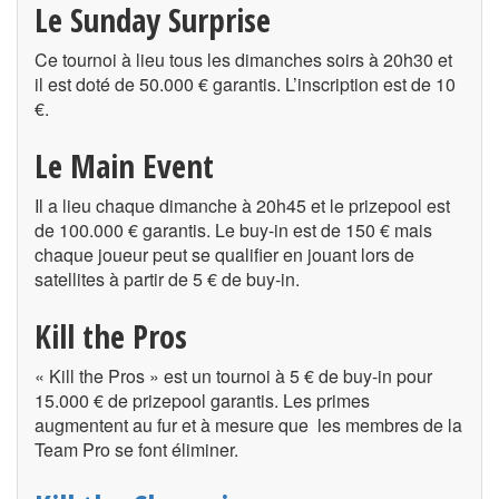
Le Sunday Surprise
Ce tournoi à lieu tous les dimanches soirs à 20h30 et
il est doté de 50.000 € garantis. L’inscription est de 10
€.
Le Main Event
Il a lieu chaque dimanche à 20h45 et le prizepool est
de 100.000 € garantis. Le buy-in est de 150 € mais
chaque joueur peut se qualifier en jouant lors de
satellites à partir de 5 € de buy-in.
Kill the Pros
« Kill the Pros » est un tournoi à 5 € de buy-in pour
15.000 € de prizepool garantis. Les primes
augmentent au fur et à mesure que les membres de la
Team Pro se font éliminer.