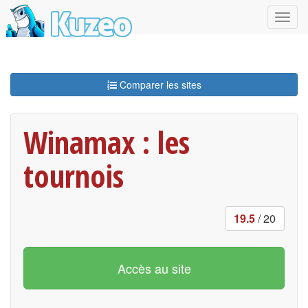
Comparer les sites
Winamax : les
tournois
19.5
/ 20
Accès au site