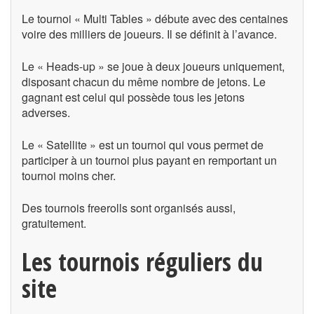
Le tournoi « Multi Tables » débute avec des centaines
voire des milliers de joueurs. Il se définit à l’avance.
Le « Heads-up » se joue à deux joueurs uniquement,
disposant chacun du même nombre de jetons. Le
gagnant est celui qui possède tous les jetons
adverses.
Le « Satellite » est un tournoi qui vous permet de
participer à un tournoi plus payant en remportant un
tournoi moins cher.
Des tournois freerolls sont organisés aussi,
gratuitement.
Les tournois réguliers du
site