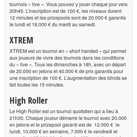
tournois « live ». Vous pouvez y jouer chaque jour vers
20h45. L’inscription est de 100 €, les niveaux durent
12 minutes et les prizepools sont de 20.000 € garantis
le lundi et 18.000 € du mardi au samedi.
XTREM
XTREM est un tournoi en « short handed » qui permet
aux joueurs de vivre des tournois dans les conditions
du « live ». Tous les dimanches à 18h, avec un départ
de 20.000 en jetons et 40.000 € de prix garantis pour
une inscription de 100 €. L’augmentation des blinds se
fait toutes les 15 minutes.
High Roller
Le High Roller est un tournoi quotidien qui a lieu à
21h30. Chaque joueur démarre le tournoi avec 20.000
en jetons et le prizepool garanti est de 12.000 € le
lundi, 10.000 € en semaine, 7.000 € le vendredi et