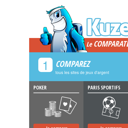
COMPARAT
Le
1
COMPAREZ
tous les sites de jeux d'argent
POKER
PARIS SPORTIFS
a
b