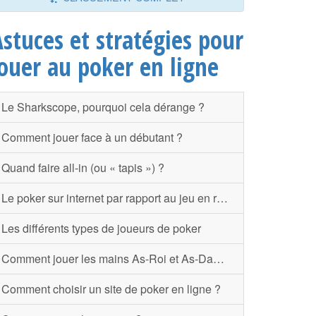
stuces et stratégies pour
jouer au poker en ligne
Le Sharkscope, pourquoi cela dérange ?
Comment jouer face à un débutant ?
Quand faire all-in (ou « tapis ») ?
Le poker sur internet par rapport au jeu en réel : les particularités
Les différents types de joueurs de poker
Comment jouer les mains As-Roi et As-Dame ?
Comment choisir un site de poker en ligne ?