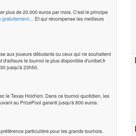
er plus de 20.000 euros par mois. C'est le principe
s gratuitement
… Et qui récompense les meilleurs
se aux joueurs débutants ou ceux qui ne souhaitent
'ailleurs le tournoi le plus disponible d'unibet.fr
h30 jusqu'à 23h50.
ec le Texas Hold'em. Dans ce tournoi quotidien, les
ouvant au PrizePool garanti jusqu'à 800 euros.
référence particulière pour les grands tournois.