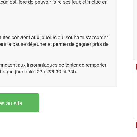
cun est libre de pouvoir faire ses jeux et mettre en
nutes convient aux joueurs qui souhaite s'accorder
ant la pause déjeuner et permet de gagner près de
ermettent aux insomniaques de tenter de remporter
chaque jour entre 22h, 22h30 et 23h.
s au site