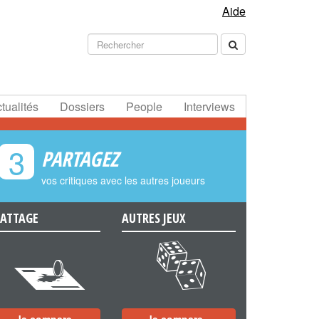
Aide
tualités
Dossiers
People
Interviews
3
PARTAGEZ
vos critiques avec les autres joueurs
ATTAGE
AUTRES JEUX
e
f