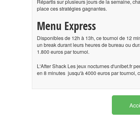
Répartis sur plusieurs jours de la semaine, cha
place ces stratégies gagnantes.
Menu Express
Disponibles de 12h à 13h, ce tournoi de 12 mi
un break durant leurs heures de bureau ou dur
1.800 euros par tournoi.
L'After Shack Les jeux nocturnes d'unibet.fr p
en 8 minutes jusqu'à 4000 euros par tournoi, 
Accè