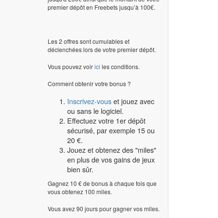
premier dépôt en Freebets jusqu’à 100€.
Les 2 offres sont cumulables et
déclenchées lors de votre premier dépôt.
Vous pouvez voir
ici
les conditions.
Comment obtenir votre bonus ?
Inscrivez-vous
et jouez avec
ou sans le logiciel.
Effectuez votre 1er dépôt
sécurisé, par exemple 15 ou
20 €.
Jouez et obtenez des "miles"
en plus de vos gains de jeux
bien sûr.
Gagnez 10 € de bonus à chaque fois que
vous obtenez 100 miles.
Vous avez 90 jours pour gagner vos miles.