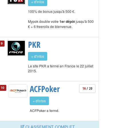
+ d'infos
100% de bonus jusqu'à 500 €.
Mypok double votre
1er dépôt
jusqu'à 500
€ + 6 freerolls de bienvenue.
PKR
9
+ d'infos
Le site PKR a fermé en France le 22 juillet
2015.
ACFPoker
10
16
/ 20
+ d'infos
ACFPoker a fermé.
CLASSEMENT COMPLET